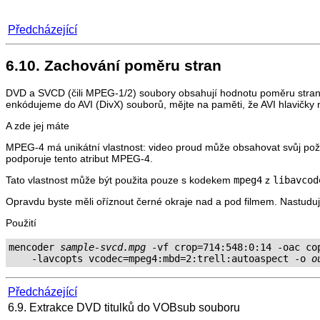
Předcházející
6.10. Zachování poměru stran
DVD a SVCD (čili MPEG-1/2) soubory obsahují hodnotu poměru stran, p
enkódujeme do AVI (DivX) souborů, mějte na paměti, že AVI hlavičky 
A zde jej máte
MPEG-4 má unikátní vlastnost: video proud může obsahovat svůj p
podporuje tento atribut MPEG-4.
Tato vlastnost může být použita pouze s kodekem
mpeg4
z
libavcod
Opravdu byste měli oříznout černé okraje nad a pod filmem. Nastudujte
Použití
mencoder 
sample-svcd.mpg
 -vf crop=714:548:0:14 -oac cop
    -lavcopts vcodec=mpeg4:mbd=2:trell:autoaspect -o 
o
Předcházející
6.9. Extrakce DVD titulků do VOBsub souboru