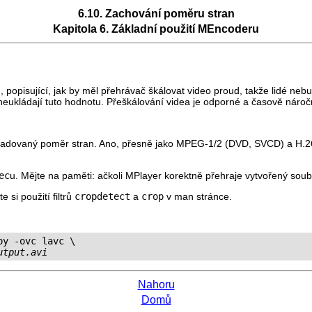
6.10. Zachování poměru stran
Kapitola 6. Základní použití
MEncoder
u
opisující, jak by měl přehrávač škálovat video proud, takže lidé neb
neukládají tuto hodnotu. Přeškálování videa je odporné a časově nároč
ožadovaný poměr stran. Ano, přesně jako MPEG-1/2 (DVD, SVCD) a H.2
ec
u. Mějte na paměti: ačkoli
MPlayer
korektně přehraje vytvořený soubo
 si použití filtrů
cropdetect
a
crop
v man stránce.
y -ovc lavc \

utput.avi
Nahoru
Domů