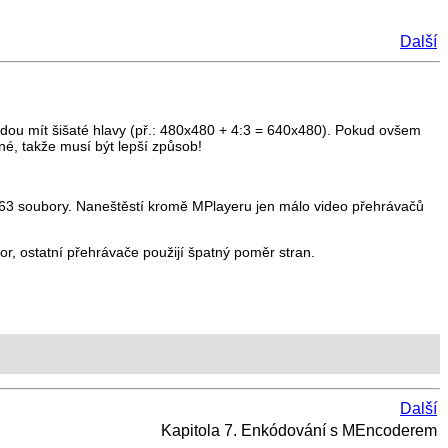
Další
udou mít šišaté hlavy (př.: 480x480 + 4:3 = 640x480). Pokud ovšem
né, takže musí být lepší způsob!
63 soubory. Naneštěstí kromě
MPlayer
u jen málo video přehrávačů
r, ostatní přehrávače použijí špatný poměr stran.
Další
Kapitola 7. Enkódování s
MEncoder
em