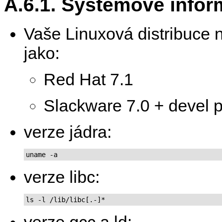
A.6.1. Systémové info
Vaše Linuxová distribuce 
jako:
Red Hat 7.1
Slackware 7.0 + devel pa
verze jádra:
uname -a
verze libc:
ls -l /lib/libc[.-]*
verze gcc a ld: