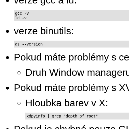
gcc -v

ld -v
verze binutils:
as --version
Pokud máte problémy s c
Druh Window manageru 
Pokud máte problémy s X
Hloubka barev v X:
xdpyinfo | grep "depth of root"
Pokud je chybné pouze GU