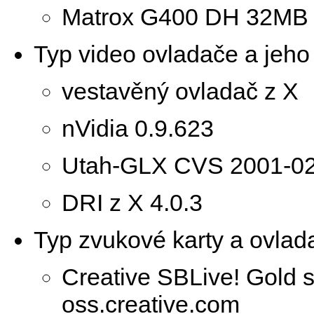
Matrox G400 DH 32M
Typ video ovladače a jeho 
vestavěný ovladač z X
nVidia 0.9.623
Utah-GLX CVS 2001-02
DRI z X 4.0.3
Typ zvukové karty a ovlada
Creative SBLive! Gold
oss.creative.com