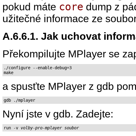
core
pokud máte
dump z pád
užitečné informace ze soubor
A.6.6.1. Jak uchovat info
Překompilujte
MPlayer
se za
./configure --enable-debug=3

a spusťte
MPlayer
z gdb pom
gdb ./mplayer
Nyní jste v gdb. Zadejte:
run -v 
volby-pro-mplayer
soubor