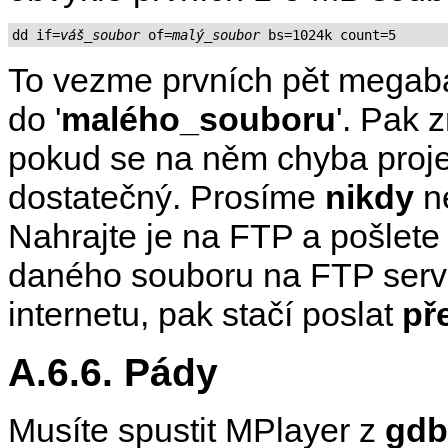
dd if=
váš_soubor
 of=
malý_soubor
To vezme prvních pět megaba
do '
malého_souboru
'. Pak 
pokud se na něm chyba projev
dostatečný. Prosíme
nikdy
ne
Nahrajte je na FTP a pošlet
daného souboru na FTP serve
internetu, pak stačí poslat
př
A.6.6. Pády
Musíte spustit
MPlayer
z
gdb