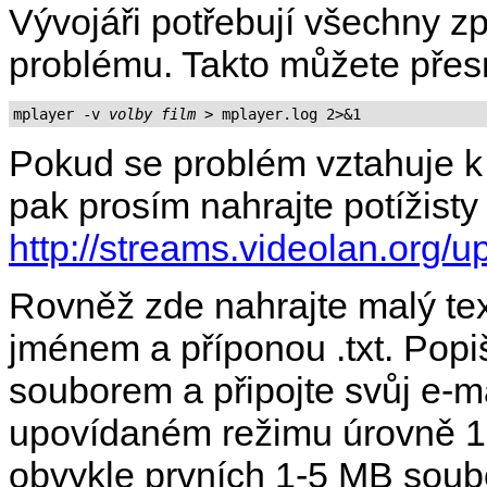
Vývojáři potřebují všechny z
problému. Takto můžete přes
mplayer -v 
volby
film
Pokud se problém vztahuje 
pak prosím nahrajte potížisty
http://streams.videolan.org/u
Rovněž zde nahrajte malý te
jménem a příponou .txt. Pop
souborem a připojte svůj e-m
upovídaném režimu úrovně 1.
obvykle prvních 1-5 MB soubo