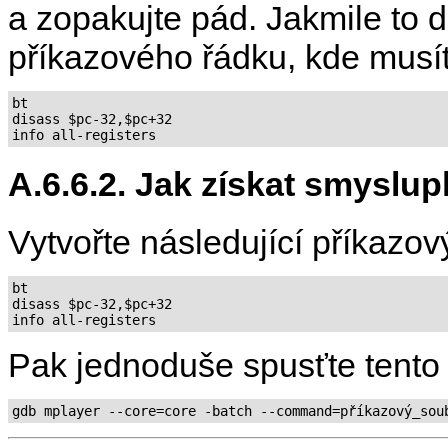
a zopakujte pád. Jakmile to d
příkazového řádku, kde musí
bt

disass $pc-32,$pc+32

A.6.6.2. Jak získat smyslu
Vytvořte následující příkazov
bt

disass $pc-32,$pc+32

Pak jednoduše spusťte tento 