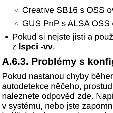
Creative SB16 s OSS ov
GUS PnP s ALSA OSS 
Pokud si nejste jisti a pou
z
lspci -vv
.
A.6.3. Problémy s konfi
Pokud nastanou chyby běh
autodetekce něčeho, prostud
naleznete odpověď zde. Napří
v systému, nebo jste zapomně