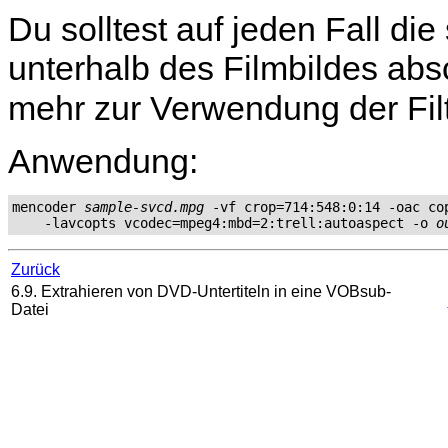
Du solltest auf jeden Fall d
unterhalb des Filmbildes abs
mehr zur Verwendung der Fil
Anwendung:
mencoder 
sample-svcd.mpg
 -vf crop=714:548:0:14 -oac cop
    -lavcopts vcodec=mpeg4:mbd=2:trell:autoaspect -o 
o
Zurück
6.9. Extrahieren von DVD-Untertiteln in eine VOBsub-
Datei