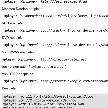
mplayer
 [
Optionen
] 
file:///uri-escaped-Pfad
Mehrere Dateien abspielen:
mplayer
 [
Standardoptionen
] [
Pfad
/]
dateiname1
 [
Optionen
VCD abspielen:
mplayer
 [
Optionen
] vcd://
tracknr
 [-cdrom-device 
/dev/c
DVD abspielen:
mplayer
 [
Optionen
] dvd://
titlenr
 [-dvd-device 
/dev/dvd
Vom WWW abspielen:
mplayer
 [
Optionen
] http://
site.com/datei.asf
(es können auch Playlists benutzt werden)
Von RTSP abspielen:
mplayer
 [
Optionen
] rtsp://
server.example.com/streamNam
Beispiele:
mplayer -vo x11 
/mnt/Films/Contact/contact2.mpg
mplayer vcd://
2
 -cdrom-device 
/dev/hdc
mplayer -afm 3 
/mnt/DVDtrailers/alien4.vob
mplayer dvd://
1
 -dvd-device 
/dev/hdc