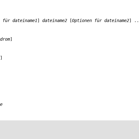
 für dateiname1
] 
dateiname2
 [
Optionen für dateiname2
] ..
drom
]
]
e