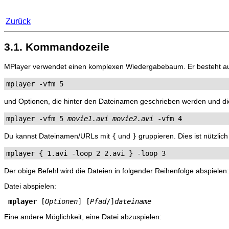
Zurück
3.1. Kommandozeile
MPlayer
verwendet einen komplexen Wiedergabebaum. Er besteht aus 
mplayer -vfm 5
und Optionen, die hinter den Dateinamen geschrieben werden und di
mplayer -vfm 5 
movie1.avi
movie2.avi
 -vfm 4
Du kannst Dateinamen/URLs mit
{
und
}
gruppieren. Dies ist nützlic
mplayer { 1.avi -loop 2 2.avi } -loop 3
Der obige Befehl wird die Dateien in folgender Reihenfolge abspielen: 1,
Datei abspielen:
mplayer
 [
Optionen
] [
Pfad
/]
dateiname
Eine andere Möglichkeit, eine Datei abzuspielen: