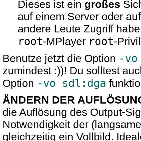
Dieses ist ein
großes
Sich
auf einem Server oder au
andere Leute Zugriff habe
root
root
-
MPlayer
-Priv
-vo
Benutze jetzt die Option
zumindest :))! Du solltest auc
-vo sdl:dga
Option
funktion
ÄNDERN DER AUFLÖSUN
die Auflösung des Output-Sign
Notwendigkeit der (langsame
gleichzeitig ein Vollbild. Id