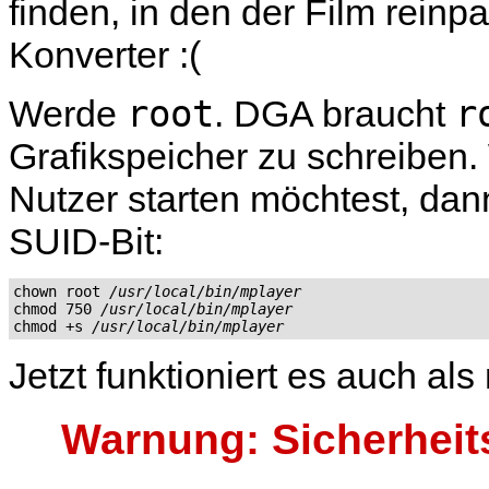
finden, in den der Film reinp
Konverter :(
root
r
Werde
. DGA braucht
Grafikspeicher zu schreiben
Nutzer starten möchtest, dann
SUID-Bit:
chown root 
/usr/local/bin/mplayer
chmod 750 
/usr/local/bin/mplayer
chmod +s 
/usr/local/bin/mplayer
Jetzt funktioniert es auch al
Warnung: Sicherheits