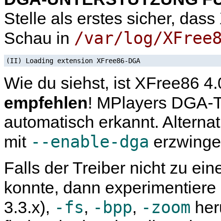
Stelle als erstes sicher, das
/var/log/XFree
Schau in
(II) Loading extension XFree86-DGA
Wie du siehst, ist XFree86 4
empfehlen
!
MPlayer
s DGA-T
automatisch erkannt. Alterna
--enable-dga
mit
erzwinge
Falls der Treiber nicht zu ei
konnte, dann experimentiere
-fs
-bpp
-zoom
3.3.x),
,
,
her