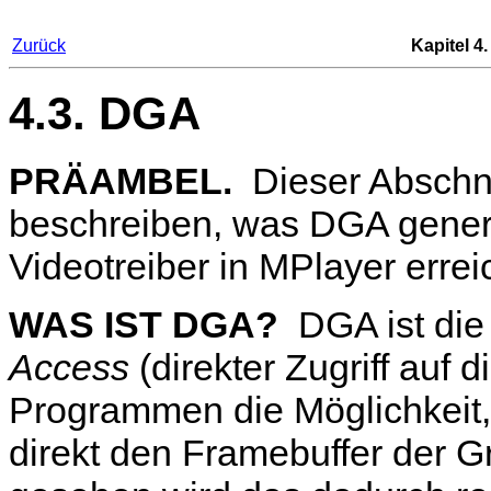
Zurück
Kapitel 4
4.3. DGA
PRÄAMBEL.
Dieser Abschni
beschreiben, was DGA genere
Videotreiber in
MPlayer
errei
WAS IST DGA?
DGA
ist di
Access
(direkter Zugriff auf 
Programmen die Möglichkeit
direkt den Framebuffer der G