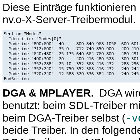
Diese Einträge funktioniere
nv.o-X-Server-Treibermodul.
Section "Modes"

  Identifier "Modes[0]"

  Modeline "800x600"  40     800 840 968 1056  600 601 
  Modeline "712x600"  35.0   712 740 850 900   400 410 
  Modeline "640x480"  25.175 640 664 760 800   480 491 
  Modeline "400x300"  20     400 416 480 528   300 301 
  Modeline "352x288"  25.10  352 368 416 432   288 296 
  Modeline "352x240"  15.750 352 368 416 432   240 244 
  Modeline "320x240"  12.588 320 336 384 400   240 245 
DGA & MPLAYER.
DGA wir
benutzt: beim SDL-Treiber mi
-v
beim DGA-Treiber selbst (
beide Treiber. In den folgend