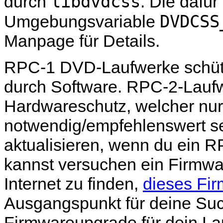
libdvdcss
durch
. Die dafü
DVDCSS
Umgebungsvariable
Manpage für Details.
RPC-1 DVD-Laufwerke schütz
durch Software. RPC-2-Lauf
Hardwareschutz, welcher nur
notwendig/empfehlenswert se
aktualisieren, wenn du ein 
kannst versuchen ein Firmwa
Internet zu finden,
dieses Fi
Ausgangspunkt für deine Suc
Firmwareupgrade für dein La