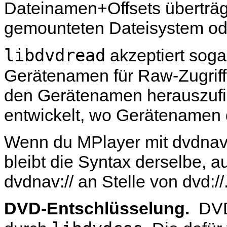
Dateinamen+Offsets überträg
gemounteten Dateisystem oder
libdvdread
akzeptiert soga
Gerätenamen für Raw-Zugriff
den Gerätenamen herauszufin
entwickelt, wo Gerätenamen
Wenn du
MPlayer
mit dvdnav-
bleibt die Syntax derselbe
dvdnav:// an Stelle von dvd://
DVD-Entschlüsselung.
DVD