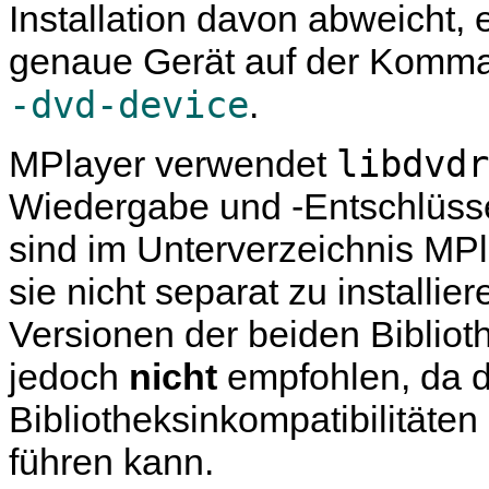
Installation davon abweicht, 
genaue Gerät auf der Komman
-dvd-device
.
libdvdr
MPlayer
verwendet
Wiedergabe und -Entschlüsse
sind im Unterverzeichnis
MPl
sie nicht separat zu installi
Versionen der beiden Biblio
jedoch
nicht
empfohlen, da d
Bibliotheksinkompatibilitäte
führen kann.