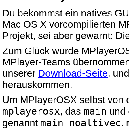
Du bekommst ein natives GU
Mac OS X vorcompilierten
MP
Projekt, sei aber gewarnt: Die
Zum Glück wurde
MPlayerO
MPlayer
-Teams übernommen.
unserer
Download-Seite
, und
herauskommen.
Um
MPlayerOSX
selbst von 
mplayerosx
main
, das
und 
main_noaltivec
genannt
.