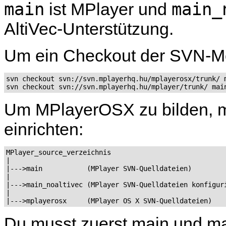
main
main_
ist MPlayer und
AltiVec-Unterstützung.
Um ein Checkout der SVN-Mo
svn checkout svn://svn.mplayerhq.hu/mplayerosx/trunk/ m
svn checkout svn://svn.mplayerhq.hu/mplayer/trunk/ mai
Um
MPlayerOSX
zu bilden, 
einrichten:
MPlayer_source_verzeichnis

|

|--->main           (MPlayer SVN-Quelldateien)

|

|--->main_noaltivec (MPlayer SVN-Quelldateien konfiguri
|

|--->mplayerosx     (MPlayer OS X SVN-Quelldateien)
Du musst zuerst main und ma