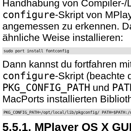
Handhabung von Compiler-/Lin
configure
-Skript von
MPla
angemessen zu erkennen. D
ähnliche Weise installieren:
sudo port install fontconfig
Dann kannst du fortfahren m
configure
-Skript (beachte
PKG_CONFIG_PATH
PAT
und
MacPorts installierten Bibliot
PKG_CONFIG_PATH=/opt/local/lib/pkgconfig/ PATH=$PATH:/
5.5.1. MPlayer OS X GU