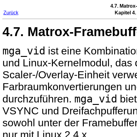
4.7. Matrox
Zurück
Kapitel 4
4.7. Matrox-Framebuff
mga_vid
ist eine Kombinati
und Linux-Kernelmodul, das
Scaler-/Overlay-Einheit ve
Farbraumkonvertierungen und
mga_vid
durchzuführen.
biet
VSYNC und Dreifachpufferung.
sowohl unter der Framebuffer
nur mit Linux 2.4.x.