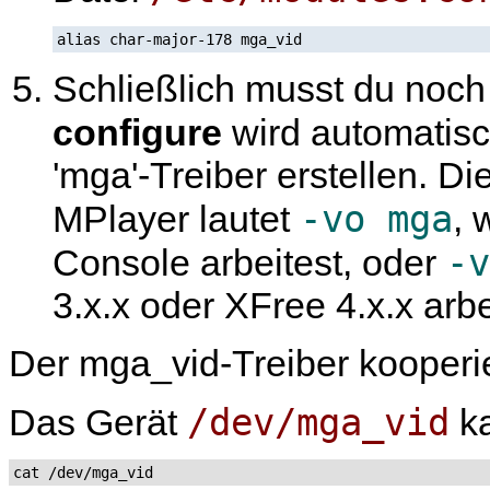
alias char-major-178 mga_vid
Schließlich musst du noc
configure
wird automatis
'mga'-Treiber erstellen. D
-vo mga
MPlayer
lautet
, 
-v
Console arbeitest, oder
3.x.x oder XFree 4.x.x arbe
Der mga_vid-Treiber kooperie
/dev/mga_vid
Das Gerät
ka
cat /dev/mga_vid