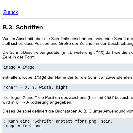
Zurück
B.3. Schriften
Wie im Abschnitt über die Skin-Teile beschrieben, wird eine Schrift d
stell sicher, dass Position und Größe der Zeichen in der Beschreibu
Die Schrift-Beschreibungsdatei (mit Erweiterung
.fnt
) darf wie die s
Zeile in der Form
image = 
image
enthalten, wobei
image
der Name der für die Schrift anzuwendenden G
"char" = X, Y, width, hight
Hier legen
X
und
Y
die Position des Zeichens (hier mit
char
bezeichnet
wird in UTF-8-Kodierung angegeben.
Dieses Beispiel definiert die Buchstaben A, B, C unter Anwendung vo
; Kann eine "Schrift" anstatt "font.png" sein.

image = font.png
