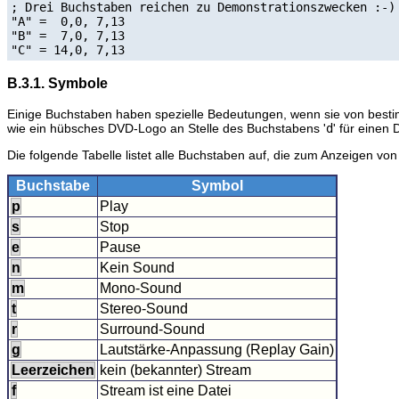
; Drei Buchstaben reichen zu Demonstrationszwecken :-)

"A" =  0,0, 7,13

"B" =  7,0, 7,13

"C" = 14,0, 7,13
B.3.1. Symbole
Einige Buchstaben haben spezielle Bedeutungen, wenn sie von besti
wie ein hübsches DVD-Logo an Stelle des Buchstabens '
d
' für eine
Die folgende Tabelle listet alle Buchstaben auf, die zum Anzeigen v
Buchstabe
Symbol
p
Play
s
Stop
e
Pause
n
Kein Sound
m
Mono-Sound
t
Stereo-Sound
r
Surround-Sound
g
Lautstärke-Anpassung (Replay Gain)
Leerzeichen
kein (bekannter) Stream
f
Stream ist eine Datei