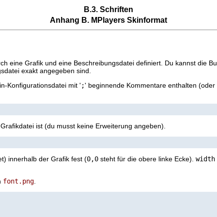
B.3. Schriften
Anhang B.
MPlayer
s Skinformat
urch eine Grafik und eine Beschreibungsdatei definiert. Du kannst die 
ngsdatei exakt angegeben sind.
kin-Konfigurationsdatei mit '
;
' beginnende Kommentare enthalten (oder
rafikdatei ist (du musst keine Erweiterung angeben).
) innerhalb der Grafik fest (
0,0
steht für die obere linke Ecke).
width
n
font.png
.