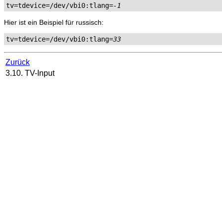
tv=tdevice=/dev/vbi0:tlang=
-1
Hier ist ein Beispiel für russisch:
tv=tdevice=/dev/vbi0:tlang=
33
Zurück
3.10. TV-Input