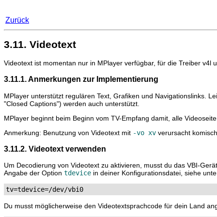
Zurück
3.11. Videotext
Videotext ist momentan nur in MPlayer verfügbar, für die Treiber v4l u
3.11.1. Anmerkungen zur Implementierung
MPlayer
unterstützt regulären Text, Grafiken und Navigationslinks. Le
"Closed Captions") werden auch unterstützt.
MPlayer
beginnt beim Beginn vom TV-Empfang damit, alle Videoseiten
Anmerkung: Benutzung von Videotext mit
-vo xv
verursacht komisch
3.11.2. Videotext verwenden
Um Decodierung von Videotext zu aktivieren, musst du das VBI-Ger
Angabe der Option
tdevice
in deiner Konfigurationsdatei, siehe unte
tv=tdevice=/dev/vbi0
Du musst möglicherweise den Videotextsprachcode für dein Land an