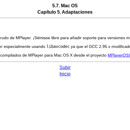
5.7. Mac OS
Capítulo 5. Adaptaciones
 crudo de
MPlayer
. ¡Siéntase libre para añadir soporte para versiones
er
especialmente usando
libavcodec
ya que el GCC 2.95.x modificado 
s compilados de
MPlayer
para Mac OS X desde el proyecto
MPlayerOS
Subir
Inicio