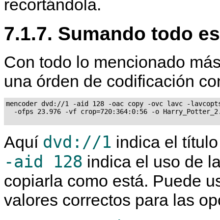
recortándola.
7.1.7. Sumando todo es
Con todo lo mencionado más 
una órden de codificación co
mencoder dvd://1 -aid 128 -oac copy -ovc lavc -lavcopts
  -ofps 23.976 -vf crop=720:364:0:56 -o Harry_Potter_2.
dvd://1
Aquí
indica el títu
-aid 128
indica el uso de l
copiarla como está. Puede u
valores correctos para las op