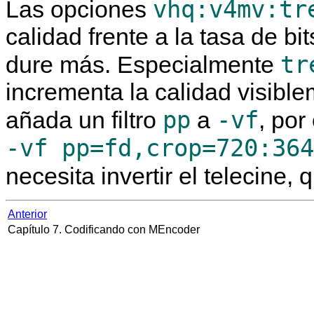
vhq:v4mv:tr
Las opciones
calidad frente a la tasa de bi
tr
dure más. Especialmente
incrementa la calidad visible
pp
-vf
añada un filtro
a
, por
-vf pp=fd,crop=720:364
necesita invertir el telecine, 
Anterior
Capítulo 7. Codificando con
MEncoder