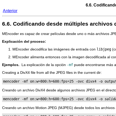
6.6. Codifican
Anterior
6.6. Codificando desde múltiples archivo
MEncoder
es capaz de crear películas desde uno o más archivos 
Explicación del proceso:
MEncoder
decodifica
las imágenes de entrada con
libjpeg
(c
MEncoder
alimenta entonces con la imagen decodificada al co
Ejemplos.
La explicación de la opción
-mf
puede encontrarse más ab
Creating a DivX4 file from all the JPEG files in the current dir:
mencoder -mf on:w=800:h=600:fps=25 -ovc divx4 -o outpu
Creando un archivo DivX4 desde algunos archivos JPEG en el director
mencoder -mf on:w=800:h=600:fps=25 -ovc divx4 -o 
salid
Creando un archivo Motion JPEG (MJPEG) desde todos los archivos JP