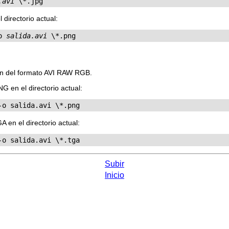
.avi
 \*.jpg
directorio actual:
o 
salida.avi
 \*.png
ión del formato AVI RAW RGB.
 en el directorio actual:
-o salida.avi \*.png
en el directorio actual:
-o salida.avi \*.tga
Subir
Inicio