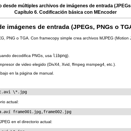
do desde múltiples archivos de imágenes de entrada (JPEG
Capítulo 6. Codificación básica con
MEncoder
s de imágenes de entrada (JPEGs, PNGs o TG
JPEG, PNG o TGA. Con framecopy simple crea archivos MJPEG (Motio
uando decodifica PNGs, usa
libpng
).
mpresor de video elegido (DivX4, Xvid, ffmpeg msmpeg4, etc.).
ajo en la página de manual.
t.avi \*.jpg
io actual:
a.avi
 frame001.jpg,frame002.jpg 
EG en el directorio actual: