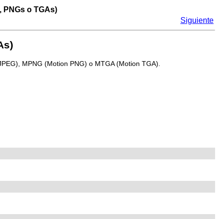
s, PNGs o TGAs)
Siguiente
As)
n JPEG), MPNG (Motion PNG) o MTGA (Motion TGA).