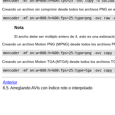
mencoder -mf on:w=800:h=600:fps=25 -ovc copy -o 
salida
Creando un archivo sin comprimir desde todos los archivos PNG en el 
mencoder -mf on:w=800:h=600:fps=25:type=png -ovc raw -
Nota
El ancho debe ser múltiplo entero de 4, esto es una estimac
Creando un archivo Motion PNG (MPNG) desde todos los archivos PNG
mencoder -mf on:w=800:h=600:fps=25:type=png -ovc copy 
Creando un archivo Motion TGA (MTGA) desde todos los archivos TGA 
mencoder -mf on:w=800:h=600:fps=25:type=tga -ovc copy 
Anterior
6.5. Arreglando AVIs con índice roto o interpolado