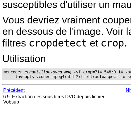
susceptibles d'utiliser un mau
Vous devriez vraiment couper
en dessous de l'image. Voir l
cropdetect
crop
filtres
et
.
Utilisation
mencoder 
echantillon-svcd.mpg
 -vf crop=714:548:0:14 -oa
    -lavcopts vcodec=mpeg4:mbd=2:trell:autoaspect -o 
s
Précédent
Ni
6.9. Extraction des sous-titres DVD depuis fichier
Vobsub