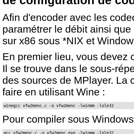
Afin d'encoder avec les codec
paramétrer le débit ainsi que
sur x86 sous *NIX et Window
En premier lieu, vous devez
Il se trouve dans le sous-rép
des sources de MPlayer. La c
faire en utilisant
Wine
:
winegcc vfw2menc.c -o vfw2menc -lwinmm -lole32
Pour compiler sous Window
gcc vfw2menc.c -o vfw2menc.exe -lwinmm -lole32