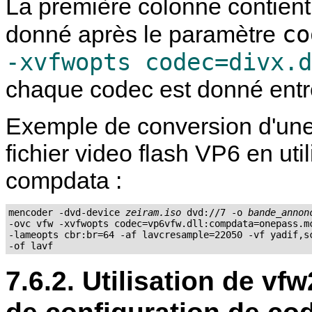
La première colonne contient 
co
donné après le paramètre
-xvfwopts codec=divx.d
chaque codec est donné entr
Exemple de conversion d'u
fichier video flash VP6 en uti
compdata :
mencoder -dvd-device 
zeiram.iso
 dvd://7 -o 
bande_annon
-ovc vfw -xvfwopts codec=vp6vfw.dll:compdata=onepass.mc
-lameopts cbr:br=64 -af lavcresample=22050 -vf yadif,sc
7.6.2. Utilisation de vf
de configuration de co