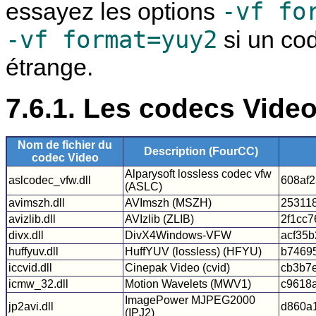
-vf fo
essayez les options
-vf format=yuy2
si un cod
étrange.
7.6.1. Les codecs Vide
Nom de fichier du
Description (FourCC)
codec Video
Alparysoft lossless codec vfw
aslcodec_vfw.dll
608af2
(ASLC)
avimszh.dll
AVImszh (MSZH)
25311
avizlib.dll
AVIzlib (ZLIB)
2f1cc
divx.dll
DivX4Windows-VFW
acf35
huffyuv.dll
HuffYUV (lossless) (HFYU)
b7469
iccvid.dll
Cinepak Video (cvid)
cb3b7
icmw_32.dll
Motion Wavelets (MWV1)
c9618
ImagePower MJPEG2000
jp2avi.dll
d860a
(IPJ2)