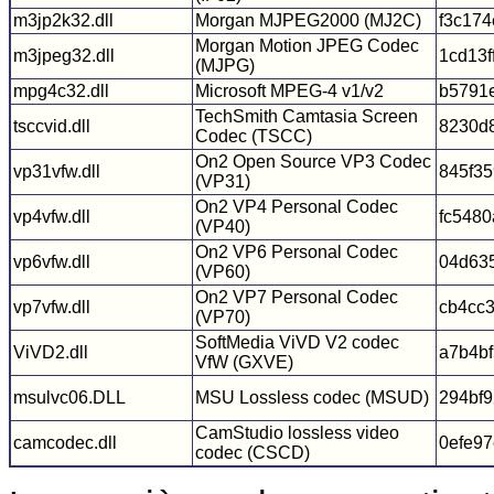
m3jp2k32.dll
Morgan MJPEG2000 (MJ2C)
f3c174
Morgan Motion JPEG Codec
m3jpeg32.dll
1cd13
(MJPG)
mpg4c32.dll
Microsoft MPEG-4 v1/v2
b5791
TechSmith Camtasia Screen
tsccvid.dll
8230d
Codec (TSCC)
On2 Open Source VP3 Codec
vp31vfw.dll
845f3
(VP31)
On2 VP4 Personal Codec
vp4vfw.dll
fc548
(VP40)
On2 VP6 Personal Codec
vp6vfw.dll
04d63
(VP60)
On2 VP7 Personal Codec
vp7vfw.dll
cb4cc
(VP70)
SoftMedia ViVD V2 codec
ViVD2.dll
a7b4b
VfW (GXVE)
msulvc06.DLL
MSU Lossless codec (MSUD)
294bf9
CamStudio lossless video
camcodec.dll
0efe9
codec (CSCD)