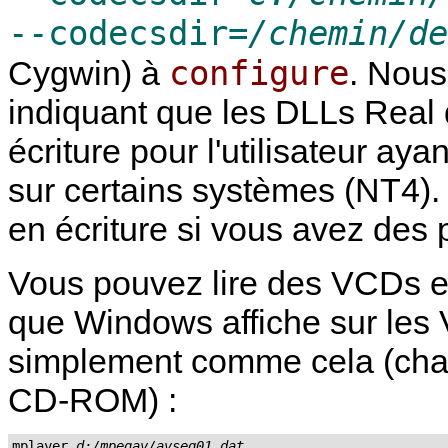
--codecsdir=
/chemin/de
configure
Cygwin
) à
. Nous
indiquant que les DLLs Real 
écriture pour l'utilisateur aya
sur certains systèmes (NT4).
en écriture si vous avez des
Vous pouvez lire des VCDs en
que Windows affiche sur les 
simplement comme cela (chang
CD-ROM) :
mplayer 
d:/mpegav/avseq01.dat