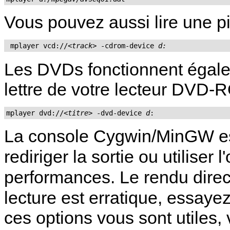
Vous pouvez aussi lire une pi
 mplayer vcd://
<track>
 -cdrom-device 
d:
Les DVDs fonctionnent égale
lettre de votre lecteur DVD-
mplayer dvd://
<titre>
 -dvd-device 
d
:
La console
Cygwin
/
MinGW
es
rediriger la sortie ou utiliser l
performances. Le rendu direc
lecture est erratique, essaye
ces options vous sont utiles,