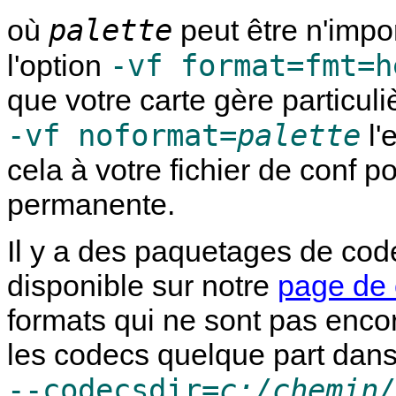
palette
où
peut être n'impor
-vf format=fmt=h
l'option
que votre carte gère particul
-vf noformat=
palette
l'
cela à votre fichier de conf po
permanente.
Il y a des paquetages de co
disponible sur notre
page de
formats qui ne sont pas enco
les codecs quelque part dans
--codecsdir=
c:/chemin/