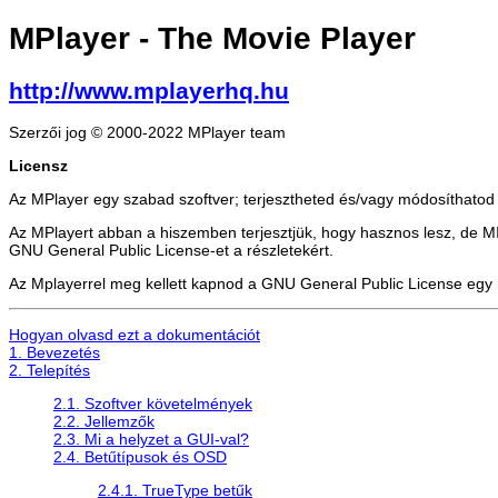
MPlayer
- The Movie Player
http://www.mplayerhq.hu
Szerzői jog © 2000-2022 MPlayer team
Licensz
Az MPlayer egy szabad szoftver; terjesztheted és/vagy módosíthatod 
Az MPlayert abban a hiszemben terjesztjük, hogy hasznos lesz
GNU General Public License-et a részletekért.
Az Mplayerrel meg kellett kapnod a GNU General Public License egy má
Hogyan olvasd ezt a dokumentációt
1. Bevezetés
2. Telepítés
2.1. Szoftver követelmények
2.2. Jellemzők
2.3. Mi a helyzet a GUI-val?
2.4. Betűtípusok és OSD
2.4.1. TrueType betűk