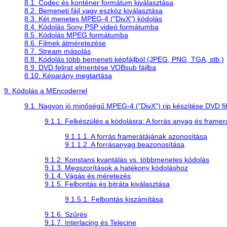
8.1. Codec és konténer formátum kiválasztása
8.2. Bemeneti fájl vagy eszköz kiválasztása
8.3. Két menetes MPEG-4 ("DivX") kódolás
8.4. Kódolás Sony PSP videó formátumba
8.5. Kódolás MPEG formátumba
8.6. Filmek átméretezése
8.7. Stream másolás
8.8. Kódolás több bemeneti képfájlból (JPEG, PNG, TGA, stb.)
8.9. DVD felirat elmentése VOBsub fájlba
8.10. Képarány megtartása
9. Kódolás a
MEncoder
rel
9.1. Nagyon jó minőségű MPEG-4 ("DivX") rip készítése DVD fi
9.1.1. Felkészülés a kódolásra: A forrás anyag és frame
9.1.1.1. A forrás framerátájának azonosítása
9.1.1.2. A forrásanyag beazonosítása
9.1.2. Konstans kvantálás vs. többmenetes kódolás
9.1.3. Megszorítások a hatékony kódoláshoz
9.1.4. Vágás és méretezés
9.1.5. Felbontás és bitráta kiválasztása
9.1.5.1. Felbontás kiszámítása
9.1.6. Szűrés
9.1.7. Interlacing és Telecine