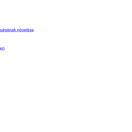
tóságának növelése
ken