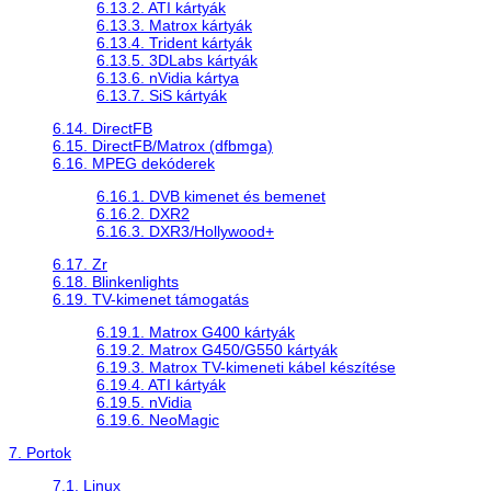
6.13.2. ATI kártyák
6.13.3. Matrox kártyák
6.13.4. Trident kártyák
6.13.5. 3DLabs kártyák
6.13.6. nVidia kártya
6.13.7. SiS kártyák
6.14. DirectFB
6.15. DirectFB/Matrox (dfbmga)
6.16. MPEG dekóderek
6.16.1. DVB kimenet és bemenet
6.16.2. DXR2
6.16.3. DXR3/Hollywood+
6.17. Zr
6.18. Blinkenlights
6.19. TV-kimenet támogatás
6.19.1. Matrox G400 kártyák
6.19.2. Matrox G450/G550 kártyák
6.19.3. Matrox TV-kimeneti kábel készítése
6.19.4. ATI kártyák
6.19.5. nVidia
6.19.6. NeoMagic
7. Portok
7.1. Linux