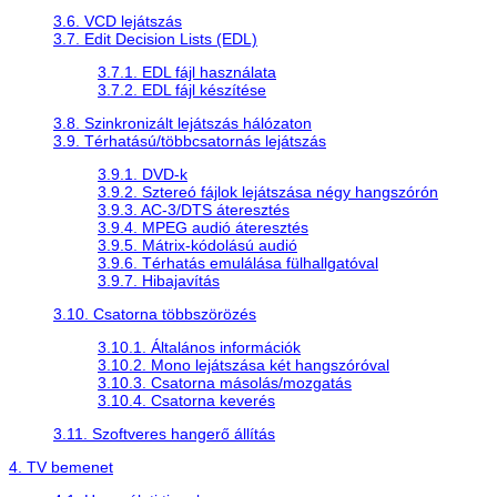
3.6. VCD lejátszás
3.7. Edit Decision Lists (EDL)
3.7.1. EDL fájl használata
3.7.2. EDL fájl készítése
3.8. Szinkronizált lejátszás hálózaton
3.9. Térhatású/többcsatornás lejátszás
3.9.1. DVD-k
3.9.2. Sztereó fájlok lejátszása négy hangszórón
3.9.3. AC-3/DTS áteresztés
3.9.4. MPEG audió áteresztés
3.9.5. Mátrix-kódolású audió
3.9.6. Térhatás emulálása fülhallgatóval
3.9.7. Hibajavítás
3.10. Csatorna többszörözés
3.10.1. Általános információk
3.10.2. Mono lejátszása két hangszóróval
3.10.3. Csatorna másolás/mozgatás
3.10.4. Csatorna keverés
3.11. Szoftveres hangerő állítás
4. TV bemenet