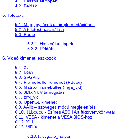
4.1. Használati tippek
4.2. Példák
5. Teletext
5.1. Megjegyzések az implementációhoz
5.2. A teletext használata
5.3. Rádió
5.3.1. Használati tippek
5.3.2. Példák
6. Videó kimeneti eszközök
6.1. Xv
6.2. DGA
6.3. SVGAlib
6.4. Framebuffer kimenet (FBdev)
6.5. Matrox framebuffer (mga_vid)
6.6. 3Dfx YUV támogatás
6.7. tdfx_vid
6.8. OpenGL kimenet
6.9. AAlib – szöveges módú megjelenítés
6.10.
libcaca
- Színes ASCII Art függvénykönyvtár
6.11. VESA - kimenet a VESA BIOS-hoz
6.12. X11
6.13. VIDIX
6.13.1. svgalib_helper