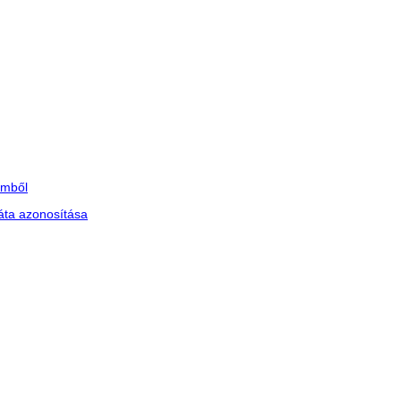
lmből
ráta azonosítása