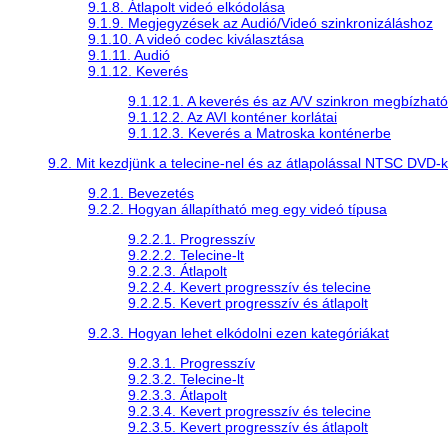
9.1.8. Átlapolt videó elkódolása
9.1.9. Megjegyzések az Audió/Videó szinkronizáláshoz
9.1.10. A videó codec kiválasztása
9.1.11. Audió
9.1.12. Keverés
9.1.12.1. A keverés és az A/V szinkron megbízha
9.1.12.2. Az AVI konténer korlátai
9.1.12.3. Keverés a Matroska konténerbe
9.2. Mit kezdjünk a telecine-nel és az átlapolással NTSC DVD-
9.2.1. Bevezetés
9.2.2. Hogyan állapítható meg egy videó típusa
9.2.2.1. Progresszív
9.2.2.2. Telecine-lt
9.2.2.3. Átlapolt
9.2.2.4. Kevert progresszív és telecine
9.2.2.5. Kevert progresszív és átlapolt
9.2.3. Hogyan lehet elkódolni ezen kategóriákat
9.2.3.1. Progresszív
9.2.3.2. Telecine-lt
9.2.3.3. Átlapolt
9.2.3.4. Kevert progresszív és telecine
9.2.3.5. Kevert progresszív és átlapolt