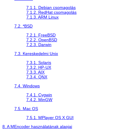
7.1.1. Debian csomagolás
7.1.2. RedHat csomagolás
7.1.3. ARM Linux
7.2. *BSD
7.2.1. FreeBSD
7.2.2. OpenBSD
7.2.3. Darwin
7.3. Kereskedelmi Unix
7.3.1. Solaris
7.3.2. HP-UX
7.3.3. AIX
7.3.4. QNX
7.4. Windows
7.4.1.
Cygwin
7.4.2.
MinGW
7.5. Mac OS
7.5.1. MPlayer OS X GUI
8. A
MEncoder
használatának alapjai