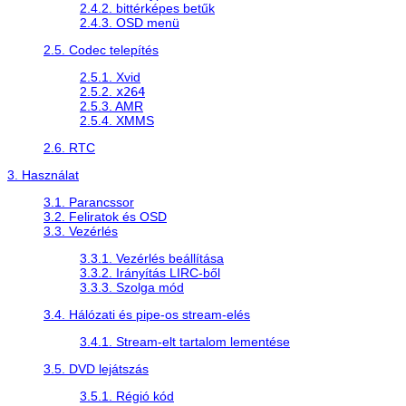
2.4.2. bittérképes betűk
2.4.3. OSD menü
2.5. Codec telepítés
2.5.1. Xvid
2.5.2.
x264
2.5.3. AMR
2.5.4. XMMS
2.6. RTC
3. Használat
3.1. Parancssor
3.2. Feliratok és OSD
3.3. Vezérlés
3.3.1. Vezérlés beállítása
3.3.2. Irányítás LIRC-ből
3.3.3. Szolga mód
3.4. Hálózati és pipe-os stream-elés
3.4.1. Stream-elt tartalom lementése
3.5. DVD lejátszás
3.5.1. Régió kód