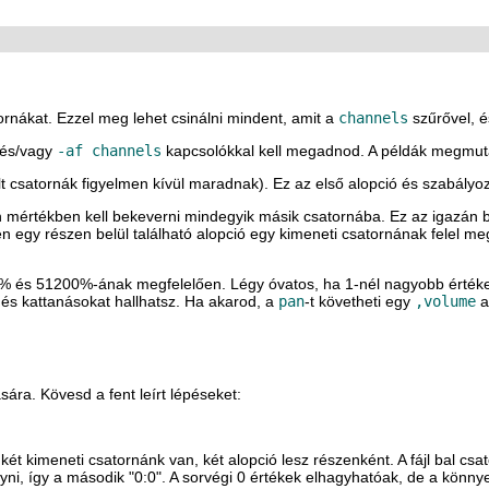
ornákat. Ezzel meg lehet csinálni mindent, amit a
channels
szűrővel, é
és/vagy
-af channels
kapcsolókkal kell megadnod. A példák megmutatj
t csatornák figyelmen kívül maradnak). Ez az első alopció és szabályo
 mértékben kell bekeverni mindegyik másik csatornába. Ez az igazán bo
 egy részen belül található alopció egy kimeneti csatornának felel m
ő 0% és 51200%-ának megfelelően. Légy óvatos, ha 1-nél nagyobb érték
 és kattanásokat hallhatsz. Ha akarod, a
pan
-t követheti egy
,volume
a
sára. Kövesd a fent leírt lépéseket:
két kimeneti csatornánk van, két alopció lesz részenként. A fájl bal csa
hagyni, így a második "0:0". A sorvégi 0 értékek elhagyhatóak, de a kön