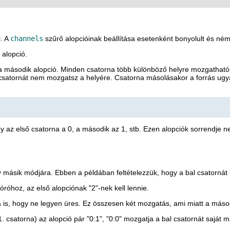
i. A
channels
szűrő alopcióinak beállítása esetenként bonyolult és némi
 alopció.
 második alopció. Minden csatorna több különböző helyre mozgatható
ik csatornát nem mozgatsz a helyére. Csatorna másolásakor a forrás u
ogy az első csatorna a 0, a második az 1, stb. Ezen alopciók sorrendj
másik módjára. Ebben a példában feltételezzük, hogy a bal csatornát kell
óhoz, az első alopciónak "2"-nek kell lennie.
a is, hogy ne legyen üres. Ez összesen két mozgatás, ami miatt a másodi
 csatorna) az alopció pár "0:1", "0:0" mozgatja a bal csatornát saját 