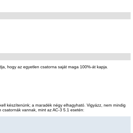
dja, hogy az egyetlen csatorna saját maga 100%-át kapja.
t kell készítenünk; a maradék négy elhagyható. Vigyázz, nem mindig
an csatornák vannak, mint az AC-3 5.1 esetén: