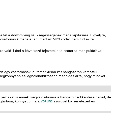
a fel a downmixing szükségességének megállapítására. Figyelj rá,
2 csatornás kimenetet ad, mert az MP3 codec nem tud extra
ra való. Lásd a következő fejezeteket a csatorna manipulációval
esen egy csatornásak, automatikusan két hangszórón keresztül
 A legkönnyebb és legbolondbiztosabb megoldás arra, hogy mindkét
b példákat is ennek megvalósítására a hangerő csökkentése nélkül, de
egtartása, könnyebb, ha a
volume
szűrővel kikísérletezed és