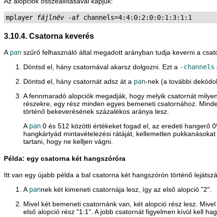
Az alopciók összeállításával kapjuk:
mplayer 
fájlnév
3.10.4. Csatorna keverés
A
pan
szűrő felhasználó által megadott arányban tudja keverni a csat
Döntsd el, hány csatornával akarsz dolgozni. Ezt a
-channels
Döntsd el, hány csatornát adsz át a
pan
-nek (a további dekódol
A fennmaradó alopciók megadják, hogy melyik csatornát milyen
részekre, egy rész minden egyes bemeneti csatornához. Minden
történő bekeverésének százalékos aránya lesz.
A
pan
0 és 512 közötti értékeket fogad el, az eredeti hanger
hangkártyád mintavételezési rátáját, kellemetlen pukkanásokat
tartani, hogy ne kelljen vágni.
Példa: egy csatorna két hangszóróra
Itt van egy újabb példa a bal csatorna két hangszórón történő lejátszá
A
pan
nek két kimeneti csatornája lesz, így az első alopció "2".
Mivel két bemeneti csatornánk van, két alopció rész lesz. Mivel 
első alopció rész "1:1". A jobb csatornát figyelmen kívül kell 