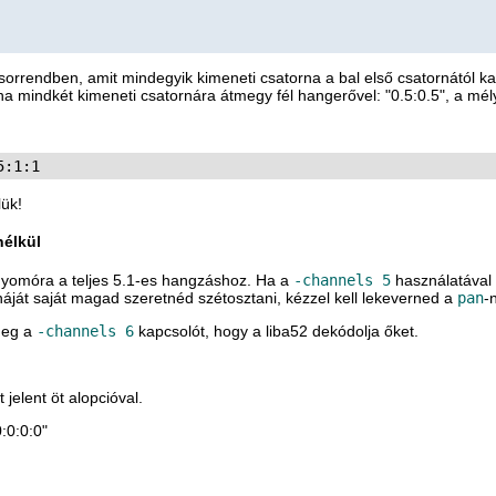
sorrendben, amit mindegyik kimeneti csatorna a bal első csatornától kap
na mindkét kimeneti csatornára átmegy fél hangerővel: "0.5:0.5", a mél
lük!
nélkül
nyomóra a teljes 5.1-es hangzáshoz. Ha a
-channels 5
használatával 
át saját magad szeretnéd szétosztani, kézzel kell lekeverned a
pan
-
 meg a
-channels 6
kapcsolót, hogy a liba52 dekódolja őket.
jelent öt alopcióval.
0:0:0:0"