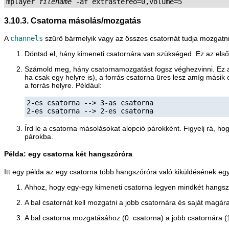
mplayer 
filename
3.10.3. Csatorna másolás/mozgatás
A
channels
szűrő bármelyik vagy az összes csatornát tudja mozgatn
Döntsd el, hány kimeneti csatornára van szükséged. Ez az első
Számold meg, hány csatornamozgatást fogsz véghezvinni. Ez a
ha csak egy helyre is), a forrás csatorna üres lesz amíg más
a forrás helyre. Például:
2-es csatorna --> 3-as csatorna

2-es csatorna --> 2-es csatorna
Írd le a csatorna másolásokat alopció párokként. Figyelj rá, h
párokba.
Példa: egy csatorna két hangszóróra
Itt egy példa az egy csatorna több hangszóróra való kiküldésének egy 
Ahhoz, hogy egy-egy kimeneti csatorna legyen mindkét hangszór
A bal csatornát kell mozgatni a jobb csatornára és saját magár
A bal csatorna mozgatásához (0. csatorna) a jobb csatornára (1.