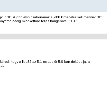
: "1:0". A jobb első csatornának a jobb kimenetre kell mennie: "0:1".
ynyomó pedig mindkettőre teljes hangerővel: "1:1".
kéred, hogy a liba52 az 5.1-es audiót 5.0-ban dekódolja, a
nal: