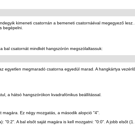
degyik kimeneti csatornán a bemeneti csatornáéval megegyező lesz. A há
s begépelni.
 a bal csatornát mindkét hangszórón megszólaltassuk:
l az egyetlen megmaradó csatorna egyedül marad. A hangkártya vezérlő
tul, a hátsó hangszórókon kvadrafónikus beállítással.
ját magára. Ez négy mozgatás, a második alopció "4".
): "0:2". A bal elsőt saját magára is kell mozgatni: "0:0". A jobb elsőt (