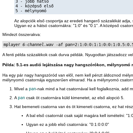
3 - jobb hátsó

4 - középső első

5 - mélynyomó
Az alopciók első csoportja az eredeti hangerő százalékát adja, 
Ugyan ez a hátsó csatornákra: "1:0" és "0:1". A középső csator
Mindezt összerakva:
mplayer 
6-channel.wav
A fenti példa százalékok csak durva példák. Nyugodtan játszadozz ve
Példa: 5.1-es audió lejátszása nagy hangszórókon, mélynyomó 
Ha egy pár nagy hangszóród van elől, nem kell pénzt áldoznod mély
mélynyomó csatornája egyszerűen elmarad. Ha a mélynyomó csatornáj
Mivel a
pan
-nak mind a hat csatornával kell foglalkoznia, add
A
pan
csak öt csatornára küld kimenetet, az első alopció 5.
Hat bemeneti csatorna van és öt kimeneti csatorna, ez hat részt 
A bal első csatornát csak saját magára kell ismételni: "1:
Ugyan ez a jobb első csatornára: "0:1:0:0:0"