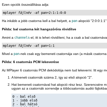
Ezen opciók összeállítása adja:
mplayer 
fájlnév
 -af pan=2:1:1:0:0
Ha inkább a jobb csatorna kell a bal helyett, a
pan
alopciói "2:0:0:1:1"
Példa: bal csatorna két hangszóróra rövidítve
Amint a
channels
-el, itt is lehet rövidíteni, ha a csak a bal csatornáv
mplayer 
fájlnév
 -af pan=1:1
Mivel a
pan
-nek csak egy bemeneti csatornája van (a másik csatorna
Példa: 6 csatornás PCM lekeverése
Az
MPlayer
6 csatornás PCM dekódolója nem tud lekeverni. Itt egy 
A kimeneti csatornák száma 2, így az első alopció "2".
Hat bemeneti csatornával hat alopció rész lesz. Szerencsére m
ugyan az a csatornák sorrendje a többcsatornás audió fájlokban
0 - bal első

1 - jobb első

2 - bal hátsó
