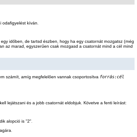
 odafigyelést kíván.
 egy időben, de tartsd észben, hogy ha egy csatornát mozgatsz (még
gyan az marad, egyszerűen csak mozgasd a csatornát mind a cél mind
e nem számít, amíg megfelelően vannak csoportosítva
forrás:cél
 lejátszani és a jobb csatornát eldobjuk. Követve a fenti leírást:
k alopció is "2".
magára.