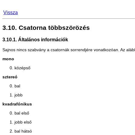
Vissza
3.10. Csatorna többszörözés
3.10.1. Általános információk
Sajnos nincs szabvány a csatornák sorrendjére vonatkozóan. Az alábbi
mono
középső
sztereó
bal
jobb
kvadrafónikus
bal első
jobb első
bal hátsó