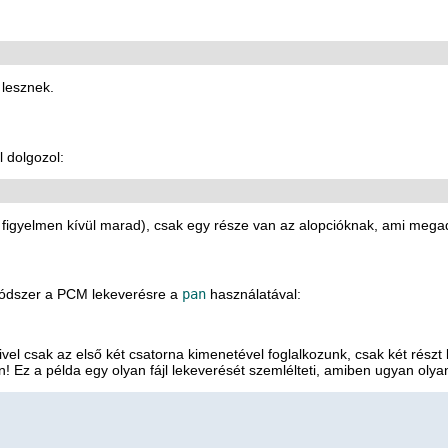
 lesznek.
al dolgozol:
 figyelmen kívül marad), csak egy része van az alopcióknak, ami mega
módszer a PCM lekeverésre a
pan
használatával:
ivel csak az első két csatorna kimenetével foglalkozunk, csak két rész
! Ez a példa egy olyan fájl lekeverését szemlélteti, amiben ugyan oly