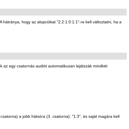
tránya, hogy az alopciókat "2:2:1:0:1:1"-re kell változtatni, ha a
k az egy csatornás audiót automatikusan lejátszák mindkét
1. csatorna) a jobb hátsóra (3. csatorna): "1:3", és saját magára kell