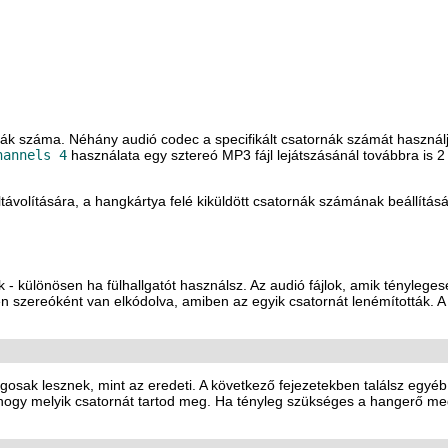
ák száma. Néhány audió codec a specifikált csatornák számát használj
hannels 4
használata egy sztereó MP3 fájl lejátszásánál továbbra is 
ávolítására, a hangkártya felé kiküldött csatornák számának beállításá
 - különösen ha fülhallgatót használsz. Az audió fájlok, amik tényleg
pen szereóként van elkódolva, amiben az egyik csatornát lenémították.
gosak lesznek, mint az eredeti. A következő fejezetekben találsz egyé
 hogy melyik csatornát tartod meg. Ha tényleg szükséges a hangerő m