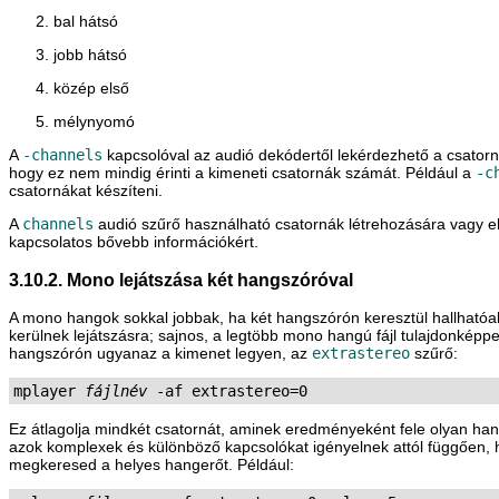
bal hátsó
jobb hátsó
közép első
mélynyomó
A
-channels
kapcsolóval az audió dekódertől lekérdezhető a csatorn
hogy ez nem mindig érinti a kimeneti csatornák számát. Például a
-c
csatornákat készíteni.
A
channels
audió szűrő használható csatornák létrehozására vagy elt
kapcsolatos bővebb információkért.
3.10.2. Mono lejátszása két hangszóróval
A mono hangok sokkal jobbak, ha két hangszórón keresztül hallhatóak
kerülnek lejátszásra; sajnos, a legtöbb mono hangú fájl tulajdonkép
hangszórón ugyanaz a kimenet legyen, az
extrastereo
szűrő:
mplayer 
fájlnév
 -af extrastereo=0
Ez átlagolja mindkét csatornát, aminek eredményeként fele olyan han
azok komplexek és különböző kapcsolókat igényelnek attól függően,
megkeresed a helyes hangerőt. Például: