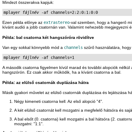
Mindezt összerakva kapjuk:
mplayer 
fájlnév
Ezen példa előnye az
extrastereo
-val szemben, hogy a hangerő min
kívánt audió a jobb csatornán van. Valamint nehezebb megjegyezni é
Példa: bal csatorna két hangszóróra rövidítve
Van egy sokkal könnyebb mód a
channels
szűrő használatára, hogy
mplayer 
fájlnév
 -af channels=1
A második csatorna figyelmen kívül marad és további alopciók nélkü
hangszórón. Ez csak akkor működik, ha a kívánt csatorna a bal.
Példa: az elülső csatornák duplázása hátra
Másik gyakori művelet az elülső csatornák duplázása és lejátszása há
Négy kimeneti csatorna kell. Az első alopció "4".
A két elülső csatornát kell mozgatni a megfelelő hátsóra és sa
A bal elsőt (0. csatorna) kell mozgatni a bal hátsóra (2. csatorna
mozgatni: "1:1".