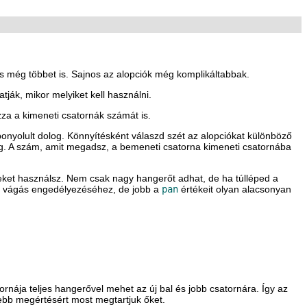
s még többet is. Sajnos az alopciók még komplikáltabbak.
ák, mikor melyiket kell használni.
zza a kimeneti csatornák számát is.
nyolult dolog. Könnyítésként válaszd szét az alopciókat különböző
eg. A szám, amit megadsz, a bemeneti csatorna kimeneti csatornába
eket használsz. Nem csak nagy hangerőt adhat, de ha túlléped a
 vágás engedélyezéséhez, de jobb a
pan
értékeit olyan alacsonyan
tornája teljes hangerővel mehet az új bal és jobb csatornára. Így az
nyebb megértésért most megtartjuk őket.