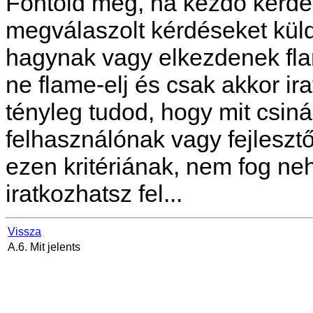
Fontold meg, ha kezdő kérdé
megválaszolt kérdéseket küld
hagynak vagy elkezdenek flam
ne flame-elj és csak akkor ira
tényleg tudod, hogy mit csiná
felhasználónak vagy fejlesz
ezen kritériának, nem fog neh
iratkozhatsz fel...
Vissza
A.6. Mit jelents