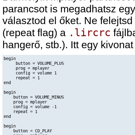
parancsot is megadhatsz eg
választod el őket. Ne felejtsd
.lircrc
(repeat flag) a
fájlb
hangerő, stb.). Itt egy kivona
begin

     button = VOLUME_PLUS

     prog = mplayer

     config = volume 1

     repeat = 1

end

begin

    button = VOLUME_MINUS

    prog = mplayer

    config = volume -1

    repeat = 1

end

begin

    button = CD_PLAY
