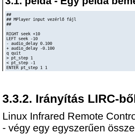
3.1. példa - Egy példa beme
##

## MPlayer input vezérlő fájl

##

RIGHT seek +10

LEFT seek -10

- audio_delay 0.100

+ audio_delay -0.100

q quit

> pt_step 1

< pt_step -1

ENTER pt_step 1 1
3.3.2. Irányítás LIRC-bő
Linux Infrared Remote Control
- végy egy egyszerűen összer