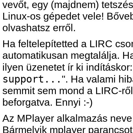
vevőt, egy (majdnem) tetszés s
Linux-os gépedet vele! Bőv
olvashatsz erről.
Ha feltelepítetted a LIRC cs
automatikusan megtalálja. H
ilyen üzenetet ír ki indításkor:
support...
". Ha valami hib
semmit sem mond a LIRC-ről,
beforgatva. Ennyi :-)
Az
MPlayer
alkalmazás neve
Bármelyik mplayer parancsot