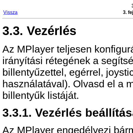
Vissza
3. f
3.3. Vezérlés
Az
MPlayer
teljesen konfigur
irányítási rétegének a segít
billentyűzettel, egérrel, joyst
használatával). Olvasd el a 
billentyűk listáját.
3.3.1. Vezérlés beállítá
Az
MPlayer
engedélyezi bárm