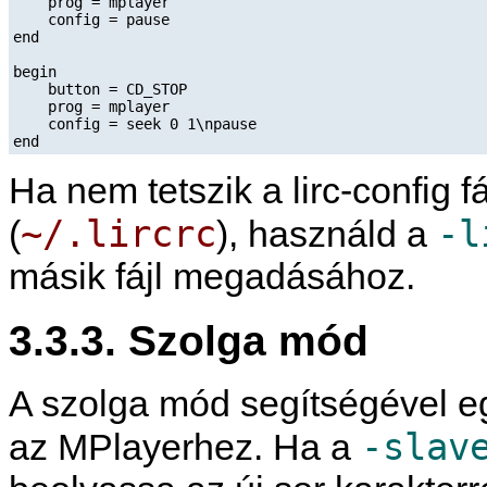
    prog = mplayer

    config = pause

end

begin

    button = CD_STOP

    prog = mplayer

    config = seek 0 1\npause

end
Ha nem tetszik a lirc-config f
~/.lircrc
-l
(
), használd a
másik fájl megadásához.
3.3.3. Szolga mód
A szolga mód segítségével eg
-slav
az
MPlayer
hez. Ha a