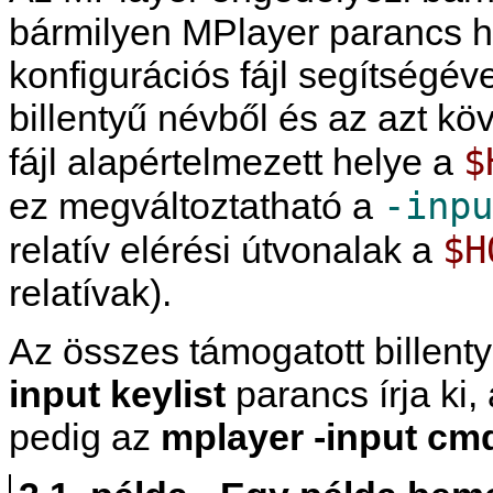
bármilyen
MPlayer
parancs h
konfigurációs fájl segítségév
billentyű névből és az azt kö
$
fájl alapértelmezett helye a
-inp
ez megváltoztatható a
$H
relatív elérési útvonalak a
relatívak).
Az összes támogatott billenty
input keylist
parancs írja ki,
pedig az
mplayer -input cmd