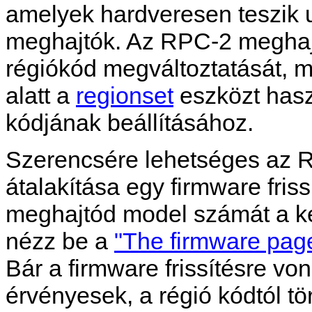
amelyek hardveresen teszik 
meghajtók. Az RPC-2 meghaj
régiókód megváltoztatását, m
alatt a
regionset
eszközt has
kódjának beállításához.
Szerencsére lehetséges az 
átalakítása egy firmware fri
meghajtód model számát a k
nézz be a
"The firmware pag
Bár a firmware frissítésre von
érvényesek, a régió kódtól t