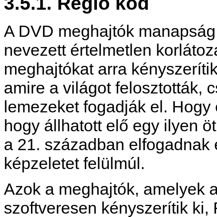
3.5.1. Régió kód
A DVD meghajtók manapság 
nevezett értelmetlen korláto
meghajtókat arra kényszerítik
amire a világot felosztották, 
lemezeket fogadják el. Hogy 
hogy állhatott elő egy ilyen ö
a 21. században elfogadnak e
képzeletet felülmúl.
Azok a meghajtók, amelyek a 
szoftveresen kényszerítik ki