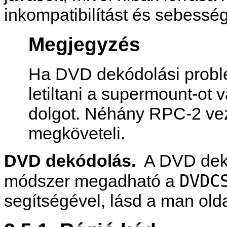
inkompatibilítást és sebessé
Megjegyzés
Ha DVD dekódolási probl
letiltani a supermount-ot
dolgot. Néhány RPC-2 vezé
megköveteli.
DVD dekódolás.
A DVD dek
DVDC
módszer megadható a
segítségével, lásd a man olda