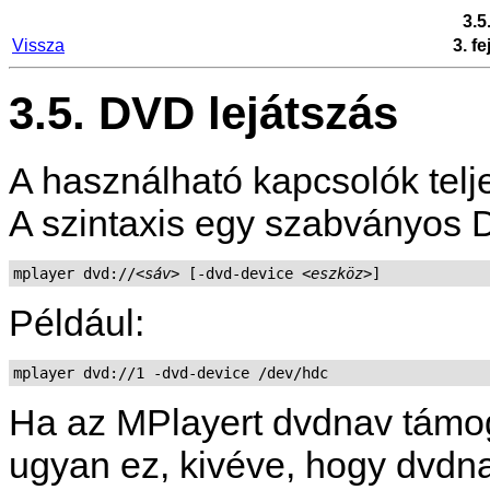
3.5
Vissza
3. f
3.5. DVD lejátszás
A használható kapcsolók teljes
A szintaxis egy szabványos 
mplayer dvd://
<sáv>
 [-dvd-device 
<eszköz>
Például:
mplayer dvd://1 -dvd-device /dev/hdc
Ha az
MPlayer
t dvdnav támog
ugyan ez, kivéve, hogy dvdnav