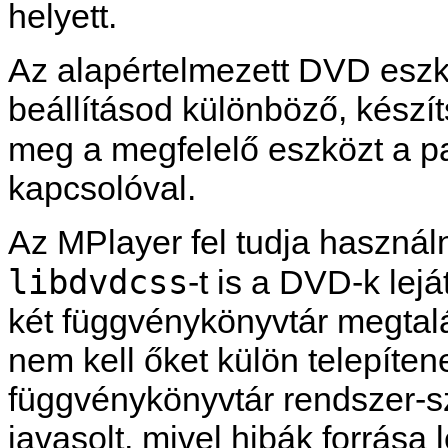
helyett.
Az alapértelmezett DVD esz
beállításod különböző, készít
meg a megfelelő eszközt a 
kapcsolóval.
Az
MPlayer
fel tudja használ
libdvdcss
-t is a DVD-k le
két függvénykönyvtár megtal
nem kell őket külön telepíte
függvénykönyvtár rendszer-szi
javasolt, mivel hibák forrása