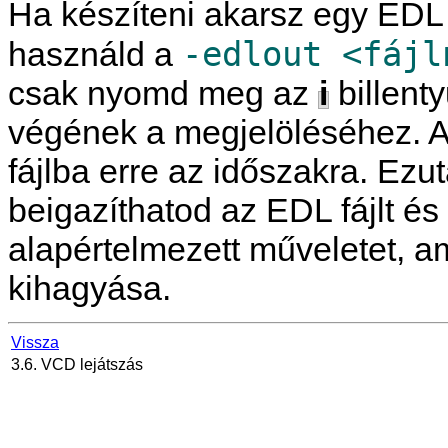
Ha készíteni akarsz egy EDL f
-edlout <fájl
használd a
csak nyomd meg az
i
billent
végének a megjelöléséhez. A
fájlba erre az időszakra. Ezu
beigazíthatod az EDL fájlt é
alapértelmezett műveletet, am
kihagyása.
Vissza
3.6. VCD lejátszás