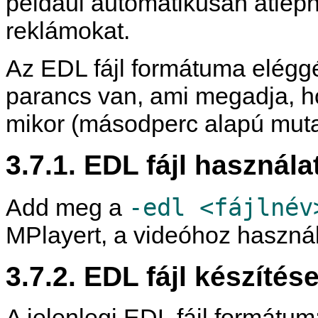
például automatikusan átlépni
reklámokat.
Az EDL fájl formátuma elégg
parancs van, ami megadja, hog
mikor (másodperc alapú muta
3.7.1. EDL fájl használa
-edl <fájlnév
Add meg a
MPlayer
t, a videóhoz használ
3.7.2. EDL fájl készítés
A jelenlegi EDL fájl formátum