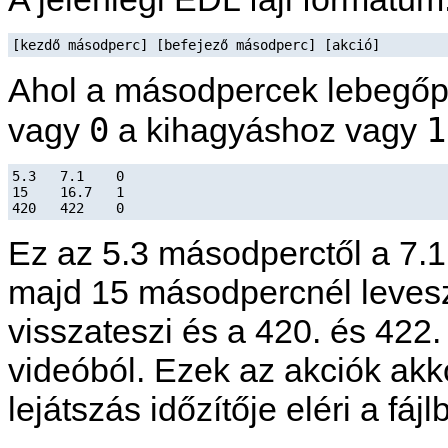
[kezdő másodperc] [befejező másodperc] [akció]
Ahol a másodpercek lebegőp
0
1
vagy
a kihagyáshoz vagy
5.3   7.1    0

15    16.7   1

Ez az 5.3 másodperctől a 7.1
majd 15 másodpercnél levesz
visszateszi és a 420. és 422
videóból. Ezek az akciók akk
lejátszás időzítője eléri a fá