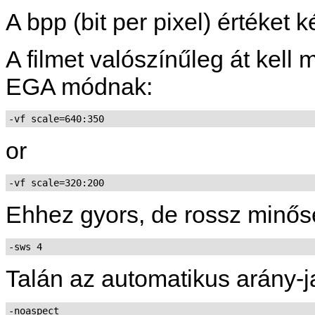
A bpp (bit per pixel) értéket k
A filmet valószínűleg át kell
EGA módnak:
-vf scale=640:350
or
-vf scale=320:200
Ehhez gyors, de rossz minősé
-sws 4
Talán az automatikus arány-j
-noaspect