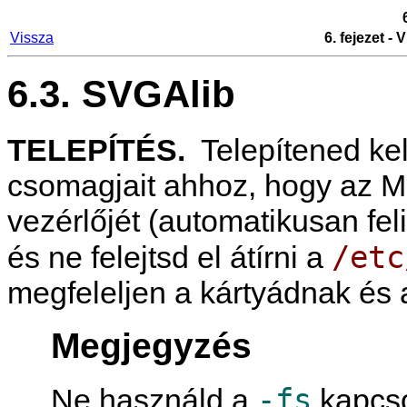
Vissza
6. fejezet -
6.3. SVGAlib
TELEPÍTÉS.
Telepítened kell
csomagjait ahhoz, hogy az
M
vezérlőjét (automatikusan feli
/etc
és ne felejtsd el átírni a
megfeleljen a kártyádnak és 
Megjegyzés
-fs
Ne használd a
kapcso