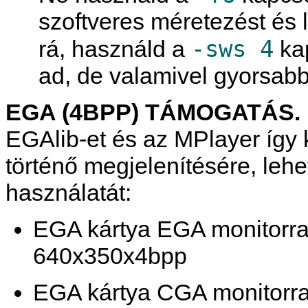
szoftveres méretezést és 
-sws 4
rá, használd a
kap
ad, de valamivel gyorsabb
EGA (4BPP) TÁMOGATÁS.
EGAlib-et és az
MPlayer
így 
történő megjelenítésére, lehe
használatát:
EGA kártya EGA monitorr
640x350x4bpp
EGA kártya CGA monitorr