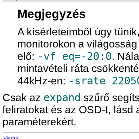
Megjegyzés
A kísérleteimből úgy tűni
monitorokon a világosság 
-vf eq=-20:0
elő:
. Nál
mintavételi ráta csökkenté
-srate 2205
44kHz-en:
expand
Csak az
szűrő segít
feliratokat és az OSD-t, lásd
paraméterekért.
Vissza