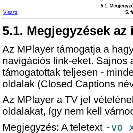
5.1. Megjegyz
Vissza
5. f
5.1. Megjegyzések az
Az
MPlayer
támogatja a hagy
navigációs link-eket. Sajnos
támogatottak teljesen - minden
oldalak (Closed Captions néve
Az
MPlayer
a TV jel vételének
oldalakat, így nem kell várnod
-vo 
Megjegyzés: A teletext