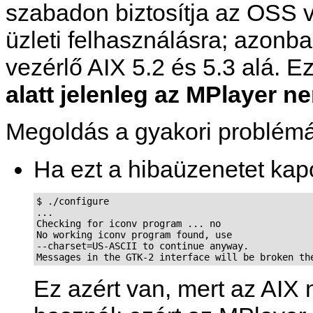
szabadon biztosítja az OSS 
üzleti felhasználásra; azonb
vezérlő AIX 5.2 és 5.3 alá. Ez
alatt jelenleg az MPlayer 
Megoldás a gyakori problémá
Ha ezt a hibaüzenetet ka
$ ./configure

...

Checking for iconv program ... no

No working iconv program found, use

--charset=US-ASCII to continue anyway.

Messages in the GTK-2 interface will be broken th
Ez azért van, mert az AI