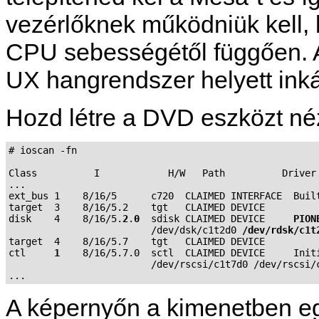
vezérlőknek működniük kell, 
CPU sebességétől függően. 
UX hangrendszer helyett ink
Hozd létre a DVD eszközt né
# ioscan -fn

Class          I            H/W   Path          Driver 
...

ext_bus 1    8/16/5      c720  CLAIMED INTERFACE  Built
target  3    8/16/5.2    tgt   CLAIMED DEVICE

disk    4    8/16/5.
2
.
0
  sdisk CLAIMED DEVICE     
PION
                         /dev/dsk/c1t2d0 
/dev/rdsk/c1t
target  4    8/16/5.7    tgt   CLAIMED DEVICE

ctl     
1
    8/16/5.7.0  sctl  CLAIMED DEVICE     Initi
                         /dev/rscsi/c1t7d0 /dev/rscsi/c
A képernyőn a kimenetben e