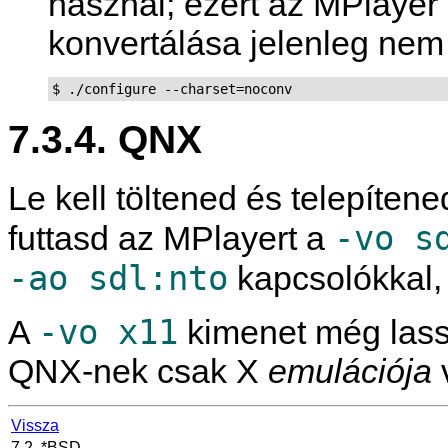
használ; ezért az MPlayer
konvertálása jelenleg nem
$ ./configure --charset=noconv
7.3.4. QNX
Le kell töltened és telepíten
-vo s
futtasd az
MPlayer
t a
-ao sdl:nto
kapcsolókkal, 
-vo x11
A
kimenet még lassa
QNX-nek csak X
emulációja
Vissza
7.2. *BSD