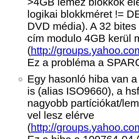
>4GB lemez blokkok el
logikai blokkméret != 
DVD média). A 32 bites 
cím modulo 4GB kerül 
(
http://groups.yahoo.co
Ez a probléma a SPARC 
Egy hasonló hiba van a 
is (alias ISO9660), a h
nagyobb partíciókat/le
vel lesz elérve
(
http://groups.yahoo.co