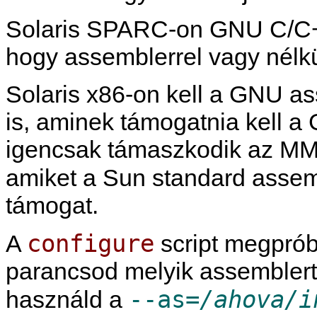
Solaris SPARC-on GNU C/C++ 
hogy assemblerrel vagy nélkü
Solaris x86-on kell a GNU a
is, aminek támogatnia kell 
igencsak támaszkodik az MM
amiket a Sun standard assem
támogat.
configure
A
script megprób
parancsod melyik assemblert i
--as=
/ahova/i
használd a