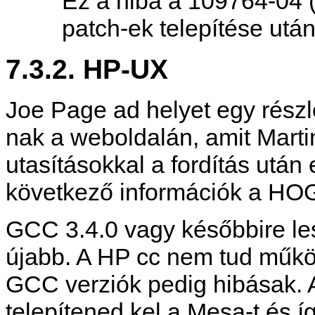
Ez a hiba a 109764-04 
patch-ek telepítése utá
7.3.2. HP-UX
Joe Page ad helyet egy rés
nak a weboldalán, amit Marti
utasításokkal a fordítás után
következő információk a HOG
GCC 3.4.0 vagy későbbire le
újabb. A HP cc nem tud működ
GCC verziók pedig hibásak. 
telepítened kel a Mesa-t és í