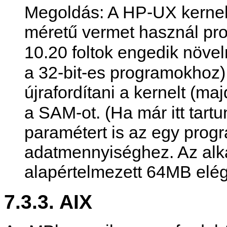
Megoldás: A HP-UX kernel
méretű vermet használ pro
10.20 foltok engedik növel
a 32-bit-es programokhoz)
újrafordítani a kernelt (m
a SAM-ot. (Ha már itt tar
paramétert is az egy prog
adatmennyiséghez. Az alk
alapértelmezett 64MB elé
7.3.3. AIX