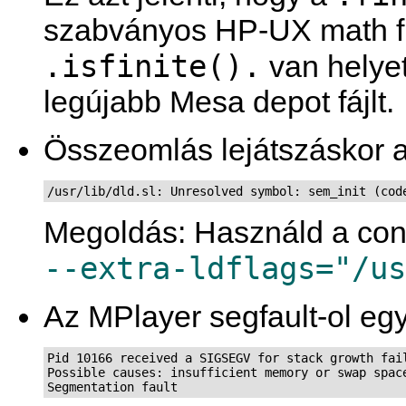
szabványos HP-UX math f
.isfinite().
van helye
legújabb Mesa depot fájlt.
Összeomlás lejátszáskor a
/usr/lib/dld.sl: Unresolved symbol: sem_init (cod
Megoldás: Használd a confi
--extra-ldflags="/us
Az MPlayer segfault-ol egy
Pid 10166 received a SIGSEGV for stack growth fail
Possible causes: insufficient memory or swap space
Segmentation fault