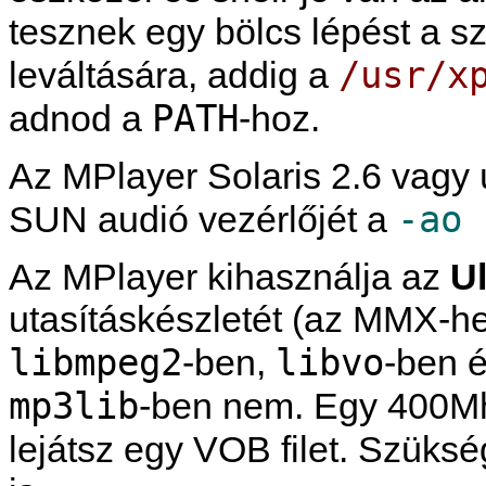
tesznek egy bölcs lépést a s
/usr/x
leváltására, addig a
PATH
adnod a
-hoz.
Az
MPlayer
Solaris 2.6 vagy
-ao 
SUN audió vezérlőjét a
Az
MPlayer
kihasználja az
U
utasításkészletét (az MMX-he
libmpeg2
libvo
-ben,
-ben 
mp3lib
-ben nem. Egy 400Mh
lejátsz egy VOB filet. Szükség