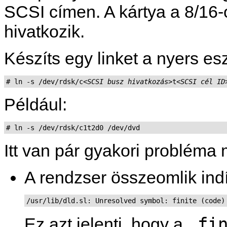
SCSI címen. A kártya a 8/16-
hivatkozik.
Készíts egy linket a nyers e
# ln -s /dev/rdsk/c
<SCSI busz hivatkozás>
t
<SCSI cél ID
Például:
# ln -s /dev/rdsk/c1t2d0 /dev/dvd
Itt van pár gyakori probléma
A rendzser összeomlik indí
/usr/lib/dld.sl: Unresolved symbol: finite (code)
.fi
Ez azt jelenti, hogy a