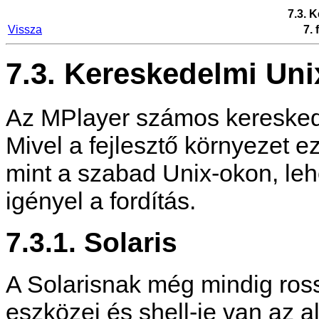
7.3. 
Vissza
7. 
7.3. Kereskedelmi Uni
Az
MPlayer
számos kereskedel
Mivel a fejlesztő környezet 
mint a szabad Unix-okon, lehe
igényel a fordítás.
7.3.1. Solaris
A Solarisnak még mindig ros
eszközei és shell-je van az 