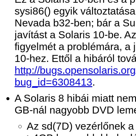
sysi86() egyik változtatása 
Nevada b32-ben; bár a Sun
javítást a Solaris 10-be. A
figyelmét a problémára, a 
10-hez. Ettől a hibáról tová
http://bugs.opensolaris.o
bug_id=6308413
.
A Solaris 8 hibái miatt nem
GB-nál nagyobb DVD leme
Az sd(7D) vezérlőnek a 