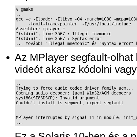
% gmake

...

gcc -c -Iloader -Ilibvo -O4 -march=i686 -mcpu=i686
     -fomit-frame-pointer  -I/usr/local/include   
Assembler: mplayer.c

"(stdin)", line 3567 : Illegal mnemonic

"(stdin)", line 3567 : Syntax error

Az
MPlayer
segfault-olhat
videót akarsz kódolni vagy
...

Trying to force audio codec driver family acm...

Opening audio decoder: [acm] Win32/ACM decoders

sysi86(SI86DSCR): Invalid argument

Couldn't install fs segment, expect segfault

MPlayer interrupted by signal 11 in module: init_a
...
Ez a Solaris 10-ben és a 