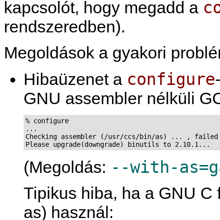
c
kapcsolót, hogy megadd a
rendszeredben).
Megoldások a gyakori probl
configure
Hibaüzenet a
GNU assembler nélküli GC
% configure

...

Checking assembler (/usr/ccs/bin/as) ... , failed

Please upgrade(downgrade) binutils to 2.10.1...
--with-as=g
(Megoldás:
Tipikus hiba, ha a GNU C
as) használ: