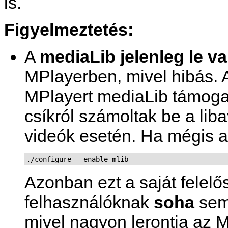
is.
Figyelmeztetés:
A
mediaLib
jelenleg le va
MPlayer
ben, mivel hibás.
MPlayert mediaLib támogat
csíkról számoltak be a lib
videók esetén. Ha mégis 
./configure --enable-mlib
Azonban ezt a saját felel
felhasználóknak
soha
sem 
mivel nagyon lerontja az M