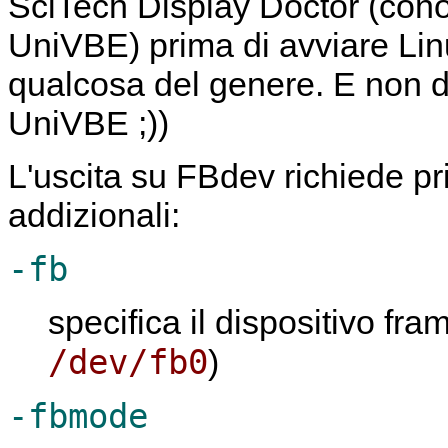
SciTech Display Doctor (co
UniVBE) prima di avviare Lin
qualcosa del genere. E non di
UniVBE ;))
L'uscita su FBdev richiede pr
addizionali:
-fb
specifica il dispositivo fra
/dev/fb0
)
-fbmode