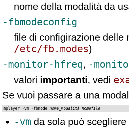
nome della modalità da u
-fbmodeconfig
file di configirazione delle
/etc/fb.modes
)
-monitor-hfreq
-monito
,
ex
valori
importanti
, vedi
Se vuoi passare a una modalit
mplayer -vm -fbmode 
nome_modalità
nomefile
-vm
da sola può scegliere 