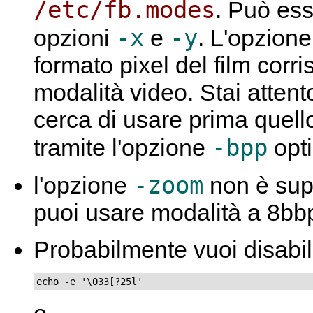
/etc/fb.modes
. Può es
-x
-y
opzioni
e
. L'opzion
formato pixel del film corr
modalità video. Stai attento
cerca di usare prima quello
-bpp
tramite l'opzione
opti
-zoom
l'opzione
non è sup
puoi usare modalità a 8bb
Probabilmente vuoi disabili
echo -e '\033[?25l'
o