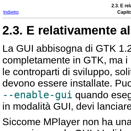
2.3. E re
Indietro
Capito
2.3. E relativamente a
La GUI abbisogna di GTK 1.2
completamente in GTK, ma i p
le controparti di sviluppo, s
devono essere installate. Pu
--enable-gui
quando ese
in modalità GUI, devi lanciare
Siccome
MPlayer
non ha una 