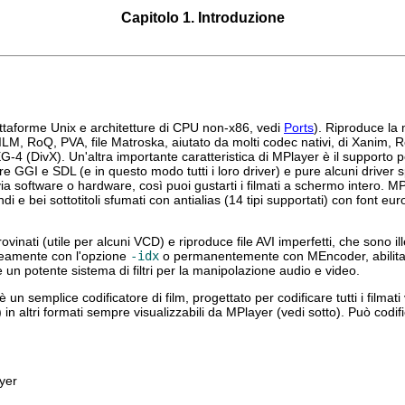
Capitolo 1. Introduzione
iattaforme Unix e architetture di CPU non-x86, vedi
Ports
). Riproduce la
Q, PVA, file Matroska, aiutato da molti codec nativi, di Xanim, Re
4 (DivX). Un'altra importante caratteristica di
MPlayer
è il supporto 
 GGI e SDL (e in questo modo tutti i loro driver) e pure alcuni driver s
a software o hardware, così puoi gustarti i filmati a schermo intero.
MP
ndi e bei sottotitoli sfumati con antialias (14 tipi supportati) con font eu
vinati (utile per alcuni VCD) e riproduce file AVI imperfetti, che sono il
raneamente con l'opzione
-idx
o permanentemente con
MEncoder
, abili
un potente sistema di filtri per la manipolazione audio e video.
un semplice codificatore di film, progettato per codificare tutti i filmati
tri formati sempre visualizzabili da
MPlayer
(vedi sotto). Può codi
yer