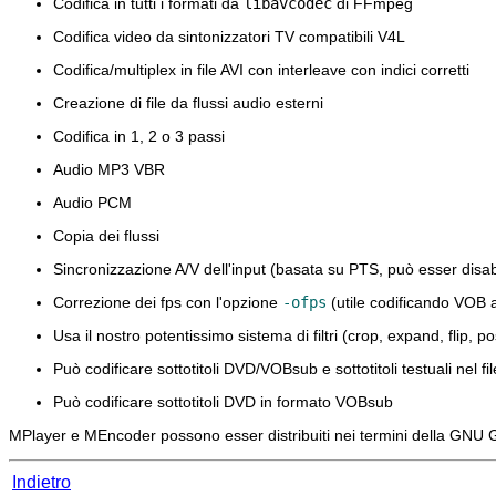
Codifica in tutti i formati da
libavcodec
di FFmpeg
Codifica video da sintonizzatori TV compatibili V4L
Codifica/multiplex in file AVI con interleave con indici corretti
Creazione di file da flussi audio esterni
Codifica in 1, 2 o 3 passi
Audio MP3 VBR
Audio PCM
Copia dei flussi
Sincronizzazione A/V dell'input (basata su PTS, può esser disab
Correzione dei fps con l'opzione
-ofps
(utile codificando VOB 
Usa il nostro potentissimo sistema di filtri (crop, expand, flip, 
Può codificare sottotitoli DVD/VOBsub e sottotitoli testuali nel fil
Può codificare sottotitoli DVD in formato VOBsub
MPlayer
e
MEncoder
possono esser distribuiti nei termini della GNU 
Indietro