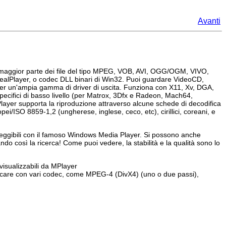
Avanti
 maggior parte dei file del tipo MPEG, VOB, AVI, OGG/OGM, VIVO,
alPlayer, o codec DLL binari di Win32. Puoi guardare VideoCD,
per un'ampia gamma di driver di uscita. Funziona con X11, Xv, DGA,
pecifici di basso livello (per Matrox, 3Dfx e Radeon, Mach64,
layer
supporta la riproduzione attraverso alcune schede di decodifica
ropei/ISO 8859-1,2 (ungherese, inglese, ceco, etc), cirillici, coreani, e
leggibili con il famoso
Windows Media Player
. Si possono anche
tando così la ricerca! Come puoi vedere, la stabilità e la qualità sono lo
 visualizzabili da
MPlayer
ficare con vari codec, come MPEG-4 (DivX4) (uno o due passi),