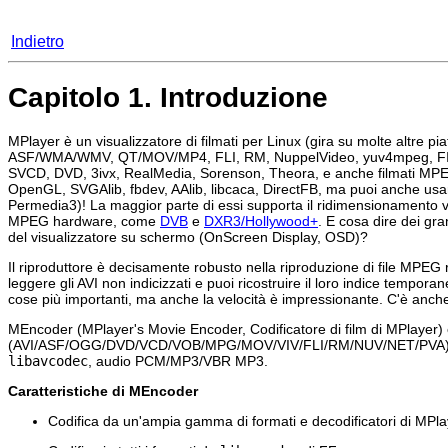
Indietro
Capitolo 1. Introduzione
MPlayer
è un visualizzatore di filmati per Linux (gira su molte altre p
ASF/WMA/WMV, QT/MOV/MP4, FLI, RM, NuppelVideo, yuv4mpeg, FILM, Ro
SVCD, DVD, 3ivx, RealMedia, Sorenson, Theora, e anche filmati MPEG-
OpenGL, SVGAlib, fbdev, AAlib, libcaca, DirectFB, ma puoi anche usare
Permedia3)! La maggior parte di essi supporta il ridimensionamento vi
MPEG hardware, come
DVB
e
DXR3/Hollywood+
. E cosa dire dei gra
del visualizzatore su schermo (OnScreen Display, OSD)?
Il riproduttore è decisamente robusto nella riproduzione di file MPEG ro
leggere gli AVI non indicizzati e puoi ricostruire il loro indice tempo
cose più importanti, ma anche la velocità è impressionante. C'è anche 
MEncoder
(
MPlayer
's Movie Encoder, Codificatore di film di MPlayer) è 
(AVI/ASF/OGG/DVD/VCD/VOB/MPG/MOV/VIV/FLI/RM/NUV/NET/PVA) in al
libavcodec
, audio PCM/MP3/VBR MP3.
Caratteristiche di
MEncoder
Codifica da un'ampia gamma di formati e decodificatori di
MPla