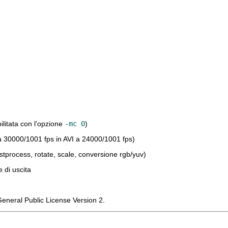
ilitata con l'opzione
-mc 0
)
a 30000/1001 fps in AVI a 24000/1001 fps)
postprocess, rotate, scale, conversione rgb/yuv)
e di uscita
General Public License Version 2.