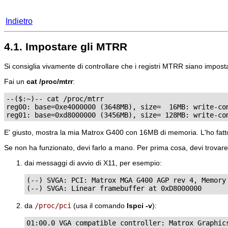
Indietro
4.1. Impostare gli MTRR
Si consiglia vivamente di controllare che i registri MTRR siano impostat
Fai un
cat /proc/mtrr
:
--($:~)--
 cat /proc/mtrr

reg00: base=0xe4000000 (3648MB), size=  16MB: write-com
reg01: base=0xd8000000 (3456MB), size= 128MB: write-co
E' giusto, mostra la mia Matrox G400 con 16MB di memoria. L'ho fatt
Se non ha funzionato, devi farlo a mano. Per prima cosa, devi trovare l
dai messaggi di avvio di X11, per esempio:
(--) SVGA: PCI: Matrox MGA G400 AGP rev 4, Memory 
(--) SVGA: Linear framebuffer at 0xD8000000
da
/proc/pci
(usa il comando
lspci -v
):
01:00.0 VGA compatible controller: Matrox Graphics