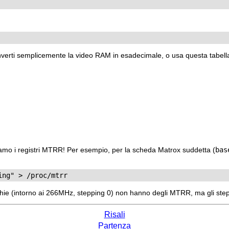
nverti semplicemente la video RAM in esadecimale, o usa questa tabell
tiamo i registri MTRR! Per esempio, per la scheda Matrox suddetta (
bas
ie (intorno ai 266MHz, stepping 0) non hanno degli MTRR, ma gli step
Risali
Partenza