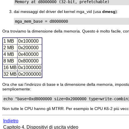
Memory at d8000000 (32-bit, prefetchable)
dai messaggi del driver del kernel mga_vid (usa
dmesg
):
mga_mem_base = d8000000
Ora troviamo la dimensione della memoria. Questo è molto facile, co
1 MB
0x100000
2 MB
0x200000
4 MB
0x400000
8 MB
0x800000
16 MB
0x1000000
32 MB
0x2000000
Ora che sai l'indirizzo di base e la dimensione della memoria, impos
semplicemente:
Non tutte le CPU hanno gli MTRR. Per esempio le CPU K6-2 più vecch
Indietro
Capitolo 4. Dispositivi di uscita video