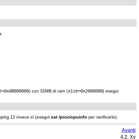
a:
e=0xd8000000
) con 32MB di ram (
size=0x2000000
) esegui
ping 12 invece sì (esegui
cat /proc/cpuinfo
per verificarlo).
Avanti
4.2. Xv