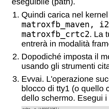
eseguibile (path).
Quindi carica nel kernel
matroxfb_maven, i2
matroxfb_crtc2
. La 
entrerà in modalità frame
Dopodiché imposta il mo
usando gli strumenti cita
Evvai. L'operazione succ
blocco di tty1 (o quello
dello schermo. Esegui i
echo -e '\033[?25l'
