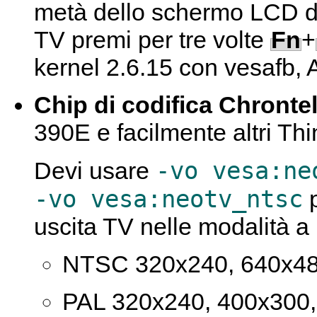
metà dello schermo LCD del
TV premi per tre volte
Fn
+
kernel 2.6.15 con vesafb, 
Chip di codifica Chronte
390E e facilmente altri Thin
-vo vesa:ne
Devi usare
-vo vesa:neotv_ntsc
p
uscita TV nelle modalità a
NTSC 320x240, 640x480
PAL 320x240, 400x300,