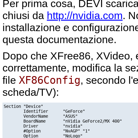
Per prima cosa, DEVI scaricare
chiusi da
http://nvidia.com
. N
installazione e configurazion
questa documentazione.
Dopo che XFree86, XVideo, e
correttamente, modifica la s
XF86Config
file
, secondo l'
scheda/TV):
Section "Device"

        Identifier      "GeForce"

        VendorName      "ASUS"

        BoardName       "nVidia GeForce2/MX 400"

        Driver          "nvidia"

        #Option         "NvAGP" "1"

        Option          "NoLogo"
