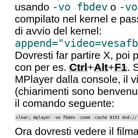
-vo fbdev
-vo
usando
o
compilato nel kernel e pass
di avvio del kernel:
append="video=vesafb
Dovresti far partire
X
, poi 
con per es.
Ctrl
+
Alt
+
F1
. 
MPlayer
dalla console, il 
(chiarimenti sono benvenuti
il comando seguente:
clear; mplayer -vo fbdev -zoom -cache 8192 dvd://
Ora dovresti vedere il film