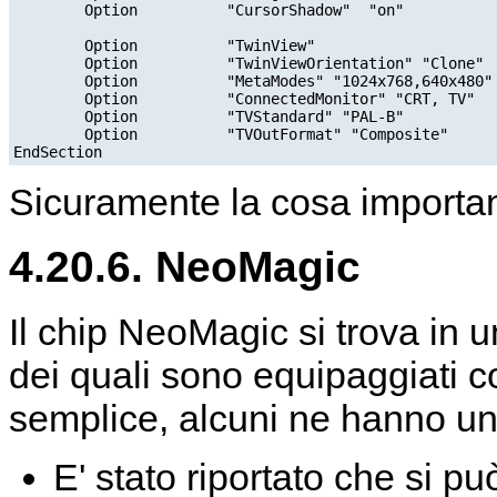
        Option          "CursorShadow"  "on"

        Option          "TwinView"

        Option          "TwinViewOrientation" "Clone"

        Option          "MetaModes" "1024x768,640x480"

        Option          "ConnectedMonitor" "CRT, TV"

        Option          "TVStandard" "PAL-B"

        Option          "TVOutFormat" "Composite"

Sicuramente la cosa importan
4.20.6. NeoMagic
Il chip NeoMagic si trova in 
dei quali sono equipaggiati c
semplice, alcuni ne hanno u
E' stato riportato che si pu