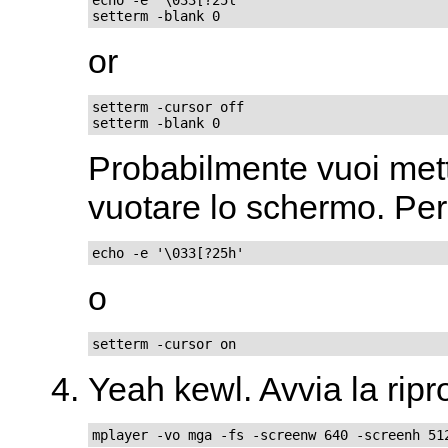
setterm -blank 0
or
setterm -cursor off

setterm -blank 0
Probabilmente vuoi mette
vuotare lo schermo. Per r
echo -e '\033[?25h'
o
setterm -cursor on
Yeah kewl. Avvia la ripr
mplayer -vo mga -fs -screenw 640 -screenh 51