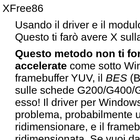
XFree86
Usando il driver e il modu
Questo ti farò avere X sull
Questo metodo non ti fo
accelerate
come sotto Win
framebuffer YUV, il
BES
(B
sulle schede G200/G400/G
esso! Il driver per Window
problema, probabilmente u
ridimensionare, e il frame
ridimensionata. Se vuoi dav