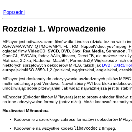
Poprzedni
Rozdział 1. Wprowadzenie
MPlayer
jest odtwarzaczem filmów dla Linuksa (działa też na wielu i
ASF/WMA/WMV, QT/MOV/MP4, FLI, RM, NuppelVideo, yuv4mpeg, FILM,
oglądać filmy
VideoCD, SVCD, DVD, 3ivx, RealMedia, Sorenson, T
OpenGL, SVGAlib, fbdev, AAlib, libcaca, DirectFB, ale możesz też uży
Matroxa, 3Dfxa, Radeona, Mach64, Permedia3)! Większość z nich ob
niektórych sprzętowych dekoderów MPEG, takich jak
DVB
i
DXR3/Hol
europejskimi/ISO 8859-1,2 (polskimi, węgierskimi, angielskimi, czeskim
MPlayer
jest doskonały do odczytywania uszkodzonych plików MPEG (
multimedialnego pod Windows. Nawet zbiory AVI bez bloku indeksow
umożliwiając sobie przewijanie! Jak widać najważniejsza jest tu stabi
MEncoder
(Enkoder filmów
MPlayera
) jest to prosty enkoder filmów
na inne odczytywalne formaty (patrz niżej). Może kodować rozmaitymi
Możliwości
MEncodera
Kodowanie z szerokiego zakresu formatów i dekoderów
MPlay
Kodowanie na wszystkie kodeki
libavcodec
z ffmpeg.