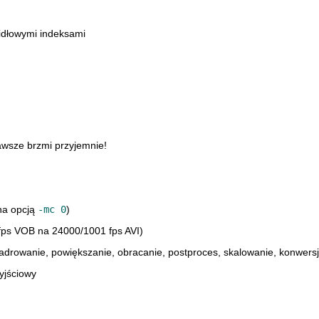
idłowymi indeksami
wsze brzmi przyjemnie!
na opcją
-mc 0
)
fps VOB na 24000/1001 fps AVI)
drowanie, powiększanie, obracanie, postproces, skalowanie, konwersj
yjściowy