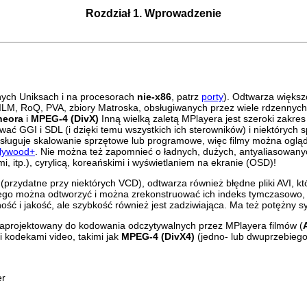
Rozdział 1. Wprowadzenie
nnych Uniksach i na procesorach
nie-x86
, patrz
porty
). Odtwarza więks
 RoQ, PVA, zbiory Matroska, obsługiwanych przez wiele rdzennych 
heora
i
MPEG-4 (DivX)
Inną wielką zaletą
MPlayera
jest szeroki zakre
wać GGI i SDL (i dzięki temu wszystkich ich sterowników) i niektórych 
sługuje skalowanie sprzętowe lub programowe, więc filmy można oglą
lywood+
. Nie można też zapomnieć o ładnych, dużych, antyaliasowany
i, itp.), cyrylicą, koreańskimi i wyświetlaniem na ekranie (OSD)!
przydatne przy niektórych VCD), odtwarza również błędne pliki AVI, 
ego można odtworzyć i można zrekonstruować ich indeks tymczasowo,
lność i jakość, ale szybkość również jest zadziwiająca. Ma też potężny
, zaprojektowany do kodowania odczytywalnych przez
MPlayera
filmów (
 kodekami video, takimi jak
MPEG-4 (DivX4)
(jedno- lub dwuprzebieg
er