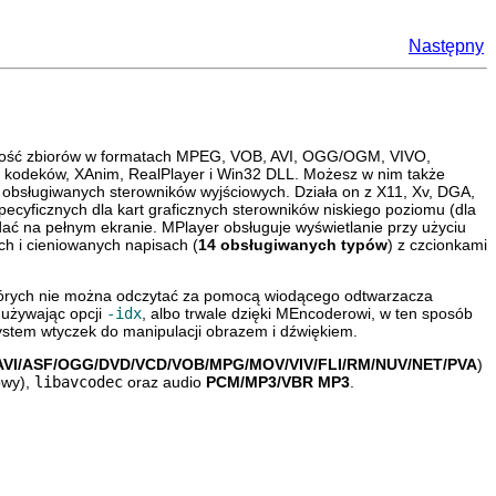
Następny
zość zbiorów w formatach MPEG, VOB, AVI, OGG/OGM, VIVO,
kodeków, XAnim, RealPlayer i Win32 DLL. Możesz w nim także
s obsługiwanych sterowników wyjściowych. Działa on z X11, Xv, DGA,
specyficznych dla kart graficznych sterowników niskiego poziomu (dla
dać na pełnym ekranie.
MPlayer
obsługuje wyświetlanie przy użyciu
ch i cieniowanych napisach (
14 obsługiwanych typów
) z czcionkami
których nie można odczytać za pomocą wiodącego odtwarzacza
 używając opcji
-idx
, albo trwale dzięki
MEncoderowi
, w ten sposób
 system wtyczek do manipulacji obrazem i dźwiękiem.
AVI/ASF/OGG/DVD/VCD/VOB/MPG/MOV/VIV/FLI/RM/NUV/NET/PVA
)
owy),
libavcodec
oraz audio
PCM/MP3/VBR MP3
.