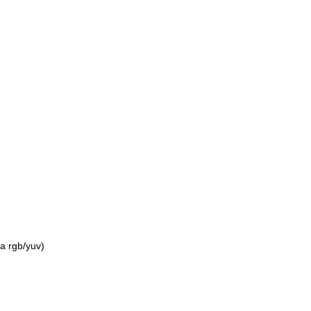
a rgb/yuv)