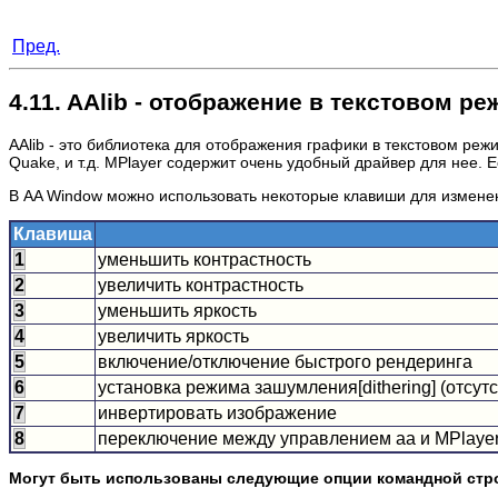
Пред.
4.11. AAlib - отображение в текстовом р
AAlib - это библиотека для отображения графики в текстовом ре
Quake, и т.д.
MPlayer
содержит очень удобный драйвер для нее. 
В AA Window можно использовать некоторые клавиши для измене
Клавиша
1
уменьшить контрастность
2
увеличить контрастность
3
уменьшить яркость
4
увеличить яркость
5
включение/отключение быстрого рендеринга
6
установка режима зашумления[dithering] (отсутст
7
инвертировать изображение
8
переключение между управлением aa и
MPlaye
Могут быть использованы следующие опции командной стр