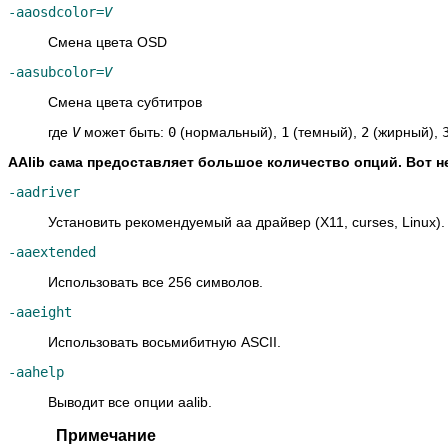
-aaosdcolor=
V
Смена цвета OSD
-aasubcolor=
V
Смена цвета субтитров
где
V
может быть:
0
(нормальный),
1
(темный),
2
(жирный),
AAlib сама предоставляет большое количество опций. Вот н
-aadriver
Установить рекомендуемый aa драйвер (X11, curses, Linux).
-aaextended
Использовать все 256 символов.
-aaeight
Использовать восьмибитную ASCII.
-aahelp
Выводит все опции aalib.
Примечание