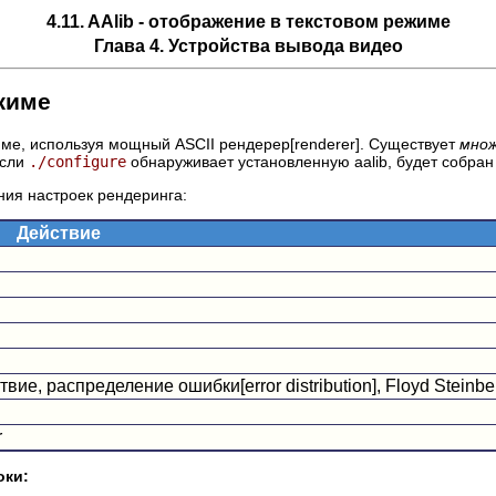
4.11. AAlib - отображение в текстовом режиме
Глава 4. Устройства вывода видео
ежиме
жиме, используя мощный ASCII рендерер[renderer]. Существует
мно
Если
./configure
обнаруживает установленную aalib, будет собран l
ния настроек рендеринга:
Действие
вие, распределение ошибки[error distribution], Floyd Steinbe
r
оки: