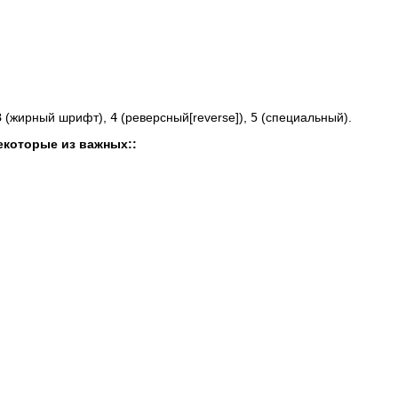
3
(жирный шрифт),
4
(реверсный[reverse]),
5
(специальный).
екоторые из важных::