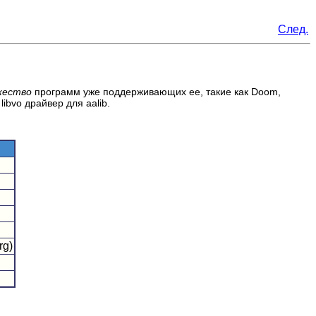
След.
жество
программ уже поддерживающих ее, такие как Doom,
ibvo драйвер для aalib.
rg)