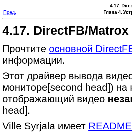
4.17. Dir
Пред.
Глава 4. Ус
4.17. DirectFB/Matrox
Прочтите
основной DirectF
информации.
Этот драйвер вывода виде
мониторе[second head]) на
отображающий видео
неза
head].
Ville Syrjala имеет
README