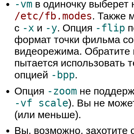
-vm
в одиночку выберет
/etc/fb.modes
. Также 
-x
-y
-flip
с
и
. Опция
п
формат точки фильма со
видеорежима. Обратите в
пытается использовать 
-bpp
опцией
.
-zoom
Опция
не поддерж
-vf scale
). Вы не мож
(или меньше).
Вы, возможно, захотите 