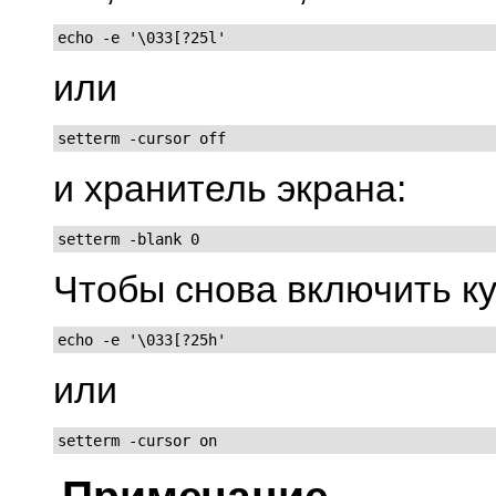
echo -e '\033[?25l'
или
setterm -cursor off
и хранитель экрана:
setterm -blank 0
Чтобы снова включить ку
echo -e '\033[?25h'
или
setterm -cursor on