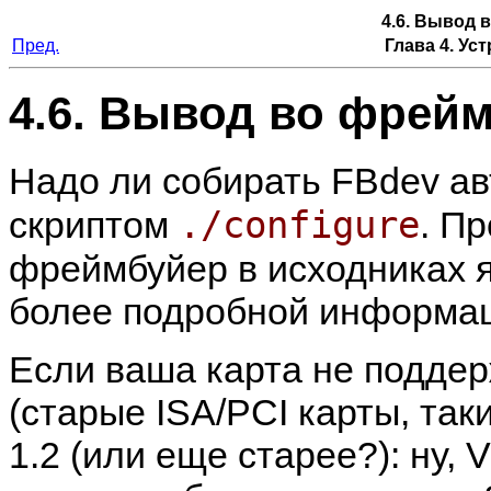
4.6. Вывод 
Пред.
Глава 4. Ус
4.6. Вывод во фрей
Надо ли собирать FBdev а
./configure
скриптом
. П
фреймбуйер в исходниках я
более подробной информац
Если ваша карта не поддер
(старые ISA/PCI карты, таки
1.2 (или еще старее?): ну, 