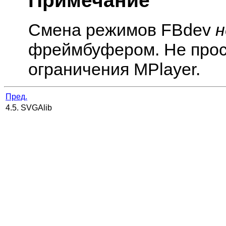
Примечание
Смена режимов FBdev
н
фреймбуфером. Не просит
ограничения
MPlayer
.
Пред.
4.5. SVGAlib