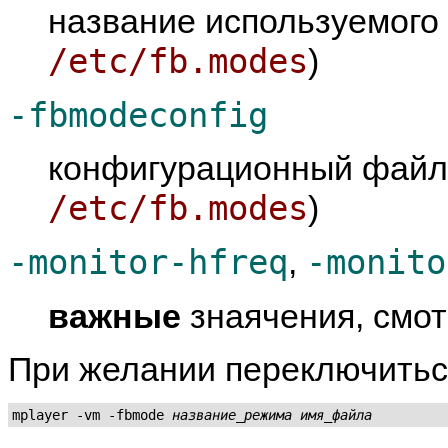
название используемого 
/etc/fb.modes
)
-fbmodeconfig
конфигурационный файл 
/etc/fb.modes
)
-monitor-hfreq
-monito
,
важные
знаячения, смо
При желании переключитьс
mplayer -vm -fbmode 
название_режима
имя_файла