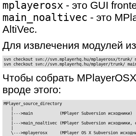
mplayerosx
- это GUI front
main_noaltivec
- это MPl
AltiVec.
Для извлечения модулей и
svn checkout svn://svn.mplayerhq.hu/mplayerosx/trunk/ m
Чтобы собрать
MPlayerOS
вроде этого:
MPlayer_source_directory

   |

   |--->main           (MPlayer Subversion исходники)

   |

   |--->main_noaltivec (MPlayer Subversion исходники, с
   |
