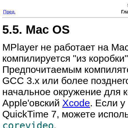
Пред.
Гл
5.5. Mac OS
MPlayer
не работает на Mac
компилируется "из коробки"
Предпочитаемым компилято
GCC 3.x или более позднег
начальное окружение для к
Apple'овский
Xcode
. Если у
QuickTime 7, можете испол
corevideo
.