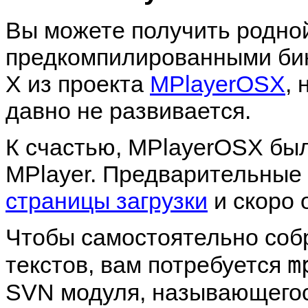
Вы можете получить родно
предкомпилированными б
X из проекта
MPlayerOSX
,
давно не развивается.
К счастью,
MPlayerOSX
был
MPlayer
. Предварительные
страницы загрузки
и скоро 
Чтобы самостоятельно соб
m
текстов, вам потребуется
SVN модуля, называющего