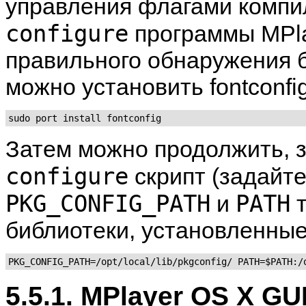
управления флагами компил
configure
программы
MPl
правильного обнаружения б
можно установить
fontconfi
sudo port install fontconfig
Затем можно продолжить, 
configure
скрипт (задайт
PKG_CONFIG_PATH
PATH
и
т
библиотеки, установленные
5.5.1. MPlayer OS X GU