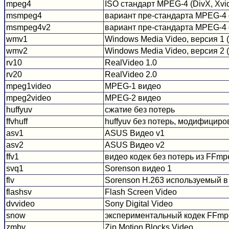
mpeg4
ISO стандарт MPEG-4 (DivX, Xv
msmpeg4
вариант пре-стандарта MPEG-4 о
msmpeg4v2
вариант пре-стандарта MPEG-4 
wmv1
Windows Media Video, версия 1
wmv2
Windows Media Video, версия 2
rv10
RealVideo 1.0
rv20
RealVideo 2.0
mpeg1video
MPEG-1 видео
mpeg2video
MPEG-2 видео
huffyuv
сжатие без потерь
ffvhuff
huffyuv без потерь, модифицир
asv1
ASUS Видео v1
asv2
ASUS Видео v2
ffv1
видео кодек без потерь из FFmp
svq1
Sorenson видео 1
flv
Sorenson H.263 используемый в
flashsv
Flash Screen Video
dvvideo
Sony Digital Video
snow
экспериментальный кодек FFmp
zmbv
Zip Motion Blocks Video