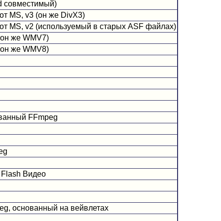
id совместимый)
т MS, v3 (он же DivX3)
от MS, v2 (используемый в старых ASF файлах)
 (он же WMV7)
 (он же WMV8)
ованный FFmpeg
eg
 Flash Видео
eg, основанный на вейвлетах