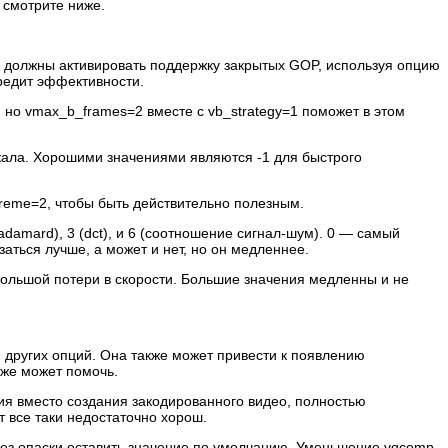
 смотрите ниже.
Вы должны активировать поддержку закрытых GOP, используя опцию
вредит эффективности.
 но vmax_b_frames=2 вместе с vb_strategy=1 поможет в этом
кала. Хорошими значениями являются -1 для быстрого
 preme=2, чтобы быть действительно полезным.
damard), 3 (dct), и 6 (соотношение сигнал-шум). 0 — самый
аться лучше, а может и нет, но он медленнее.
большой потери в скорости. Большие значения медленны и не
и других опций. Она также может привести к появлению
кже может помочь.
ия вместо создания закодированного видео, полностью
т все таки недостаточно хорош.
 без опаски оставить значение по умолчанию. Уменьшение vqcomp