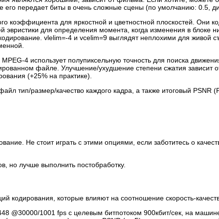
е его передает биты в очень сложные сцены (по умолчанию: 0.5, ди
ого коэффициента для яркостной и цветностной плоскостей. Они 
 эвристики для определения момента, когда изменения в блоке ниже
кодирование. vlelim=-4 и vcelim=9 выглядят неплохими для живой с
менной.
, MPEG-4 использует полупиксельную точность для поиска движени
ированном файле. Улучшение/ухудшение степени сжатия зависит о
рования (+25% на практике).
файл тип/размер/качество каждого кадра, а также итоговый PSNR (Pe
ование. Не стоит играть с этими опциями, если заботитесь о кач
ов, но лучше выполнить постобработку.
 кодирования, которые влияют на соотношение скорость-качество
448 @30000/1001 fps с целевым битпотоком 900кбит/сек, на машин