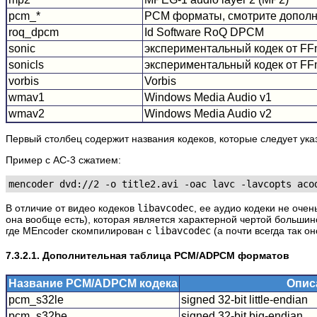
pcm_*
PCM форматы, смотрите дополн
roq_dpcm
Id Software RoQ DPCM
sonic
экспериментальный кодек от FFm
sonicls
экспериментальный кодек от FFm
vorbis
Vorbis
wmav1
Windows Media Audio v1
wmav2
Windows Media Audio v2
Первый столбец содержит названия кодеков, которые следует ук
Пример с AC-3 сжатием:
В отличие от видео кодеков
libavcodec
, ее аудио кодеки не оче
она вообще есть), которая является характерной чертой большинс
где
MEncoder
скомпилирован с
libavcodec
(а почти всегда так он
7.3.2.1. Дополнительная таблица PCM/ADPCM форматов
Название PCM/ADPCM кодека
Опис
pcm_s32le
signed 32-bit little-endian
pcm_s32be
signed 32-bit big-endian