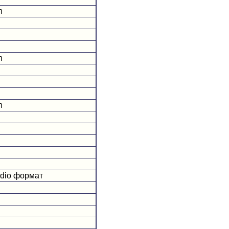
n
n
n
udio формат