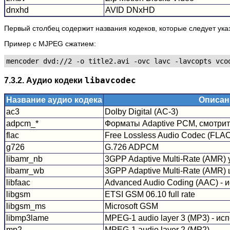
dnxhd
AVID DNxHD
Первый столбец содержит названия кодеков, которые следует ук
Пример с MJPEG сжатием:
7.3.2. Аудио кодеки
libavcodec
Название аудио кодека
Описан
ac3
Dolby Digital (AC-3)
adpcm_*
Форматы Adaptive PCM, смотрит
flac
Free Lossless Audio Codec (FLA
g726
G.726 ADPCM
libamr_nb
3GPP Adaptive Multi-Rate (AMR)
libamr_wb
3GPP Adaptive Multi-Rate (AMR
libfaac
Advanced Audio Coding (AAC) - 
libgsm
ETSI GSM 06.10 full rate
libgsm_ms
Microsoft GSM
libmp3lame
MPEG-1 audio layer 3 (MP3) - и
mp2
MPEG-1 audio layer 2 (MP2)