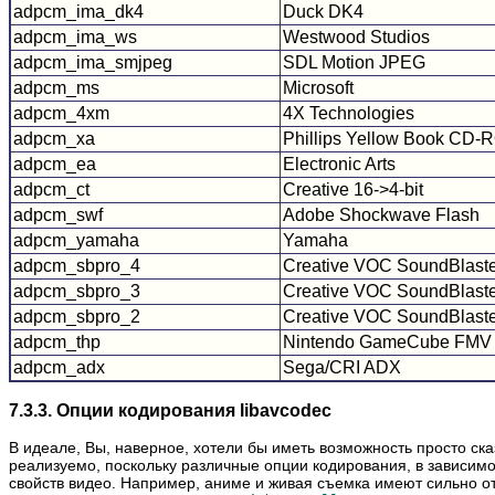
adpcm_ima_dk4
Duck DK4
adpcm_ima_ws
Westwood Studios
adpcm_ima_smjpeg
SDL Motion JPEG
adpcm_ms
Microsoft
adpcm_4xm
4X Technologies
adpcm_xa
Phillips Yellow Book CD-
adpcm_ea
Electronic Arts
adpcm_ct
Creative 16->4-bit
adpcm_swf
Adobe Shockwave Flash
adpcm_yamaha
Yamaha
adpcm_sbpro_4
Creative VOC SoundBlaster
adpcm_sbpro_3
Creative VOC SoundBlaster
adpcm_sbpro_2
Creative VOC SoundBlaster
adpcm_thp
Nintendo GameCube FMV
adpcm_adx
Sega/CRI ADX
7.3.3. Опции кодирования libavcodec
В идеале, Вы, наверное, хотели бы иметь возможность просто ска
реализуемо, поскольку различные опции кодирования, в зависимос
свойств видео. Например, аниме и живая съемка имеют сильно от