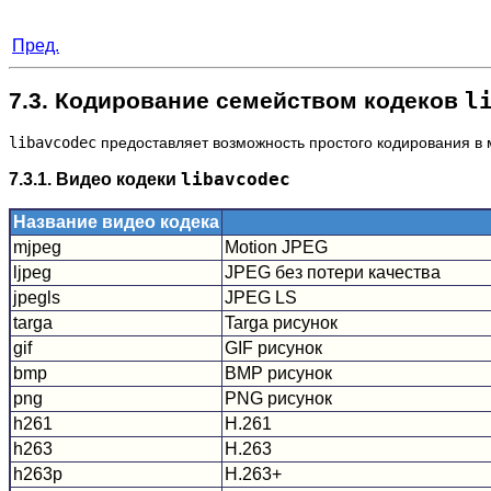
Пред.
7.3. Кодирование семейством кодеков
l
libavcodec
предоставляет возможность простого кодирования в 
7.3.1. Видео кодеки
libavcodec
Название видео кодека
mjpeg
Motion JPEG
ljpeg
JPEG без потери качества
jpegls
JPEG LS
targa
Targa рисунок
gif
GIF рисунок
bmp
BMP рисунок
png
PNG рисунок
h261
H.261
h263
H.263
h263p
H.263+