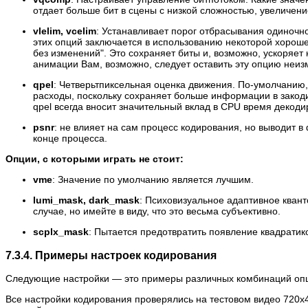
отдает больше бит в сцены с низкой сложностью, увеличени
vlelim, vcelim
: Устанавливает порог отбрасывания одиночн
этих опций заключается в использованию некоторой хорошей
без изменений". Это сохраняет биты и, возможно, ускоряет 
анимации Вам, возможно, следует оставить эту опцию неиз
qpel
: Четверьтпиксельная оценка движения. По-умолчанию
расходы, поскольку сохраняет больше информации в закод
qpel всегда вносит значительный вклад в CPU время декоди
psnr
: не влияет на сам процесс кодирования, но выводит в 
конце процесса.
Опции, с которыми играть не стоит:
vme
: Значение по умолчанию является лучшим.
lumi_mask, dark_mask
: Психовизуальное адаптивное квант
случае, но имейте в виду, что это весьма субъективно.
scplx_mask
: Пытается предотвратить появление квадратик
7.3.4. Примеры настроек кодирования
Следующие настройки — это примеры различных комбинаций опций
Все настройки кодирования проверялись на тестовом видео 720x