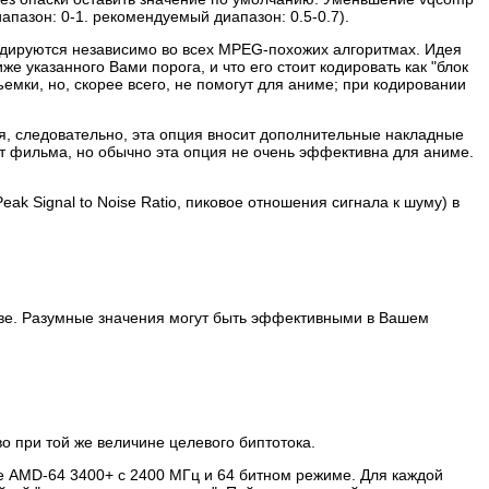
апазон: 0-1. рекомендуемый диапазон: 0.5-0.7).
кодируются независимо во всех MPEG-похожих алгоритмах. Идея
 указанного Вами порога, и что его стоит кодировать как "блок
ъемки, но, скорее всего, не помогут для аниме; при кодировании
я, следовательно, эта опция вносит дополнительные накладные
т фильма, но обычно эта опция не очень эффективна для аниме.
ak Signal to Noise Ratio, пиковое отношения сигнала к шуму) в
естве. Разумные значения могут быть эффективными в Вашем
 при той же величине целевого биптотока.
е AMD-64 3400+ с 2400 МГц и 64 битном режиме. Для каждой