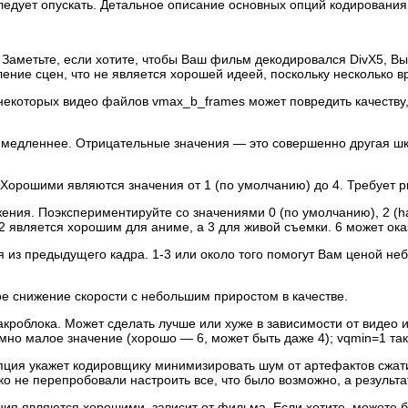
следует опускать. Детальное описание основных опций кодирования
а. Заметьте, если хотите, чтобы Ваш фильм декодировался DivX5, 
ление сцен, что не является хорошей идеей, поскольку несколько 
некоторых видео файлов vmax_b_frames может повредить качеству,
и медленнее. Отрицательные значения — это совершенно другая ш
a. Хорошими являются значения от 1 (по умолчанию) до 4. Требует
ения. Поэкспериментируйте со значениями 0 (по умолчанию), 2 (ha
2 является хорошим для аниме, а 3 для живой съемки. 6 может оказ
я из предыдущего кадра. 1-3 или около того помогут Вам ценой не
ое снижение скорости с небольшим приростом в качестве.
акроблока. Может сделать лучше или хуже в зависимости от видео 
умно малое значение (хорошо — 6, может быть даже 4); vqmin=1 та
 опция укажет кодировщику минимизировать шум от артефактов сжат
ко не перепробовали настроить все, что было возможно, а результа
ения являются хорошими, зависит от фильма. Если хотите, можете