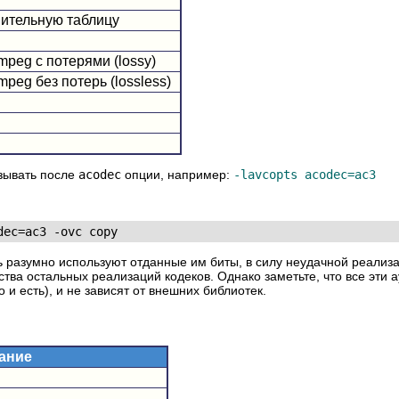
ительную таблицу
peg с потерями (lossy)
peg без потерь (lossless)
азывать после
acodec
опции, например:
-lavcopts acodec=ac3
нь разумно используют отданные им биты, в силу неудачной реали
тва остальных реализаций кодеков. Однако заметьте, что все эти 
о и есть), и не зависят от внешних библиотек.
ание