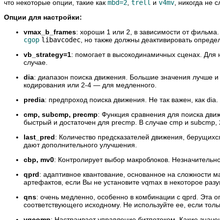
что некоторые опции, такие как
mbd=2
,
trell
и
v4mv
, никогда не 
Опции для настройки:
vmax_b_frames
: хороши 1 или 2, в зависимости от фильм
cgop
libavcodec
, но также должны деактивировать опреде
vb_strategy=1
: помогает в высокодинамичных сценах. Для 
случае.
dia
: диапазон поиска движения. Большие значения лучше 
кодирования или 2-4 — для медленного.
predia
: предпроход поиска движения. Не так важен, как di
cmp, subcmp, precmp
: Функция сравнения для поиска движ
быстрый и достаточен для precmp. В случае cmp и subcmp, 
last_pred
: Количество предсказателей движения, берущихс
дают дополнительного улучшения.
cbp, mv0
: Контролирует выбор макроблоков. Незначительн
qprd
: адаптивное квантование, основанное на сложности м
артефактов, если Вы не установите vqmax в некоторое раз
qns
: очень медленно, особенно в комбинации с qprd. Эта
соответствующего исходному. Не используйте ее, если толь
vqcomp
: Настраивает управление битпотоком. Какие знач