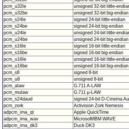
pcm_u32le
unsigned 32-bit little-endia
pcm_u32be
unsigned 32-bit big-endian
pcm_s24le
signed 24-bit little-endian
pcm_s24be
signed 24-bit big-endian
pcm_u24le
unsigned 24-bit little-endia
pcm_u24be
unsigned 24-bit big-endian
pcm_s16le
signed 16-bit little-endian
pcm_s16be
signed 16-bit big-endian
pcm_u16le
unsigned 16-bit little-endia
pcm_u16be
unsigned 16-bit big-endian
pcm_s8
signed 8-bit
pcm_u8
unsigned 8-bit
pcm_alaw
G.711 A-LAW
pcm_mulaw
G.711 μ-LAW
pcm_s24daud
signed 24-bit D-Cinema A
pcm_zork
Activision Zork Nemesis
adpcm_ima_qt
Apple QuickTime
adpcm_ima_wav
Microsoft/IBM WAVE
adpcm_ima_dk3
Duck DK3