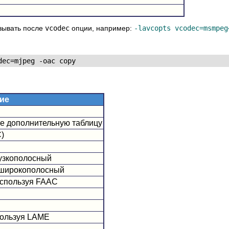
азывать после
vcodec
опции, например:
-lavcopts vcodec=msmpeg
ие
е дополнительную таблицу
C)
 узкополосный
) широкополосный
используя FAAC
спользуя LAME