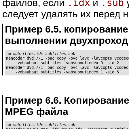
.idx
.sub
файлов, если
и
у
следует удалять их перед 
Пример 6.5. копирование
выполнении двухпроход
rm 
subtitles.idx
subtitles.sub
mencoder dvd://1 -oac copy -ovc lavc -lavcopts vcodec=
    -vobsubout subtitles -vobsuboutindex 0 -sid 2

mencoder dvd://1 -oac copy -ovc lavc -lavcopts vcodec=
    -vobsubout subtitles -vobsuboutindex 1 -sid 5
Пример 6.6. Копирование
MPEG файла
rm 
subtitles.idx
subtitles.sub