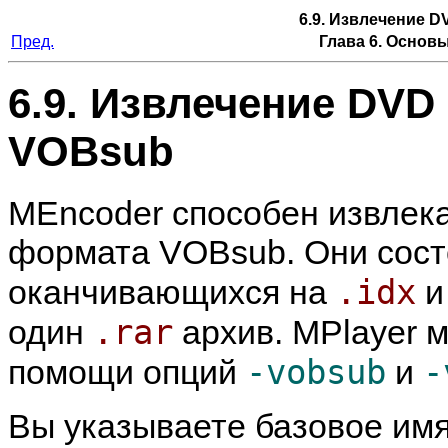
6.9. Извлечение 
Пред.
Глава 6. Основ
6.9. Извлечение DVD
VOBsub
MEncoder
способен извлек
формата VOBsub. Они сост
.idx
оканчивающихся на
.rar
один
архив.
MPlayer
м
-vobsub
-
помощи опций
и
Вы указываете базовое имя