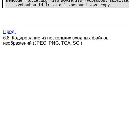
mencoder 
movie.mpg
 -ifo 
movie.ifo
 -vobsubout 
subtitle
Пред.
6.8. Кодирование из нескольких входных файлов
изображений (JPEG, PNG, TGA, SGI)