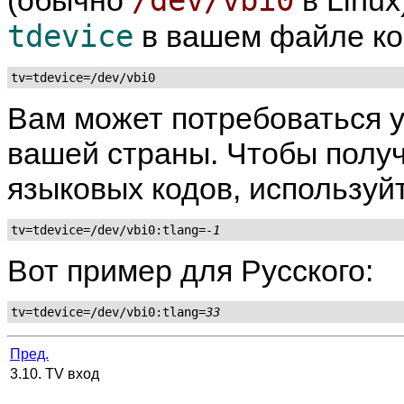
/dev/vbi0
(обычно
в Linux
tdevice
в вашем файле ко
tv=tdevice=/dev/vbi0
Вам может потребоваться у
вашей страны. Чтобы получ
языковых кодов, используй
tv=tdevice=/dev/vbi0:tlang=
-1
Вот пример для Русского:
tv=tdevice=/dev/vbi0:tlang=
33
Пред.
3.10. TV вход