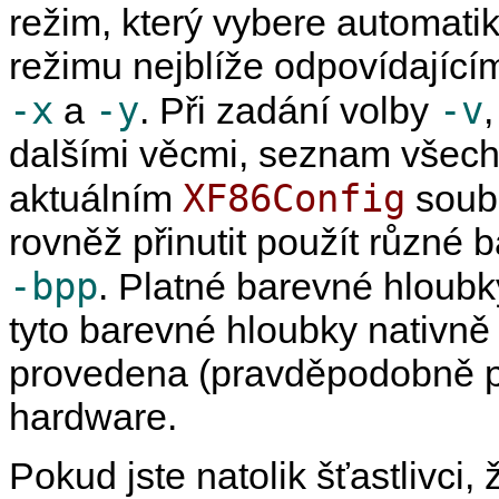
režim, který vybere automatika
režimu nejblíže odpovídající
-x
-y
-v
a
. Při zadání volby
dalšími věcmi, seznam všech
XF86Config
aktuálním
soubo
rovněž přinutit použít různé
-bpp
. Platné barevné hloubky
tyto barevné hloubky nativn
provedena (pravděpodobně p
hardware.
Pokud jste natolik šťastlivci,