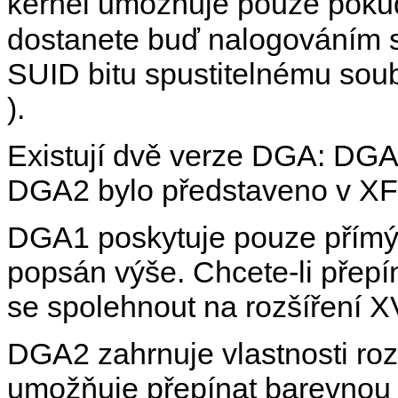
kernel umožňuje pouze pokud
dostanete buď nalogováním 
SUID bitu spustitelnému so
).
Existují dvě verze DGA: DGA
DGA2 bylo představeno v XFr
DGA1 poskytuje pouze přímý p
popsán výše. Chcete-li přepín
se spolehnout na rozšíření 
DGA2 zahrnuje vlastnosti ro
umožňuje přepínat barevnou