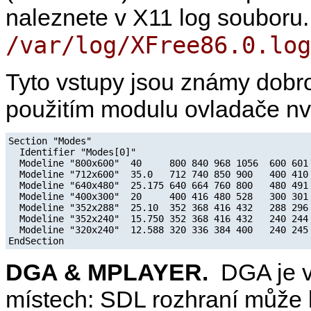
naleznete v X11 log souboru. 
/var/log/XFree86.0.log
Tyto vstupy jsou známy dobro
použitím modulu ovladače nv.
Section "Modes"

  Identifier "Modes[0]"

  Modeline "800x600"  40     800 840 968 1056  600 601 
  Modeline "712x600"  35.0   712 740 850 900   400 410 
  Modeline "640x480"  25.175 640 664 760 800   480 491 
  Modeline "400x300"  20     400 416 480 528   300 301 
  Modeline "352x288"  25.10  352 368 416 432   288 296 
  Modeline "352x240"  15.750 352 368 416 432   240 244 
  Modeline "320x240"  12.588 320 336 384 400   240 245 
DGA & MPLAYER.
DGA je 
místech: SDL rozhraní může b