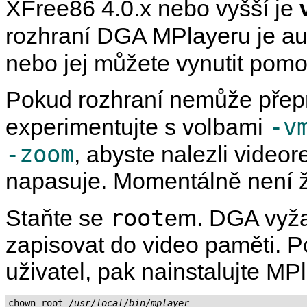
XFree86 4.0.x nebo vyšší je
rozhraní DGA
MPlayer
u je a
nebo jej můžete vynutit pom
Pokud rozhraní nemůže přepn
-v
experimentujte s volbami
-zoom
, abyste nalezli video
napasuje. Momentálně není ž
root
Staňte se
em. DGA vyža
zapisovat do video paměti. P
uživatel, pak nainstalujte
MPl
chown root 
/usr/local/bin/mplayer