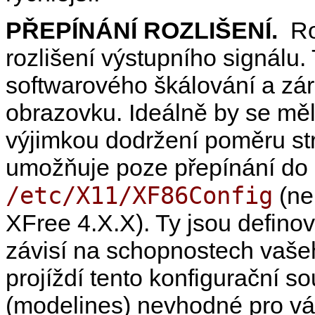
PŘEPÍNÁNÍ ROZLIŠENÍ.
Ro
rozlišení výstupního signálu
softwarového škálování a zá
obrazovku. Ideálně by se měl
výjimkou dodržení poměru str
umožňuje poze přepínání do 
/etc/X11/XF86Config
(n
XFree 4.X.X). Ty jsou defino
závisí na schopnostech vaše
projíždí tento konfigurační s
(modelines) nevhodné pro vá