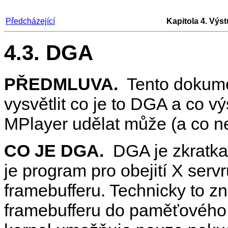
Předcházející
Kapitola 4. Výst
4.3. DGA
PŘEDMLUVA.
Tento dokume
vysvětlit co je to DGA a co 
MPlayer
udělat může (a co ne
CO JE DGA.
DGA
je zkratk
je program pro obejití X serv
framebufferu. Technicky to 
framebufferu do paměťového 