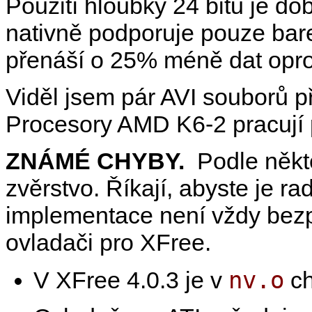
Použití hloubky 24 bitů je dob
nativně podporuje pouze bare
přenáší o 25% méně dat opro
Viděl jsem pár AVI souborů 
Procesory AMD K6-2 pracují 
ZNÁMÉ CHYBY.
Podle někt
zvěrstvo. Říkají, abyste je ra
implementace není vždy be
ovladači pro XFree.
nv.o
V XFree 4.0.3 je v
ch