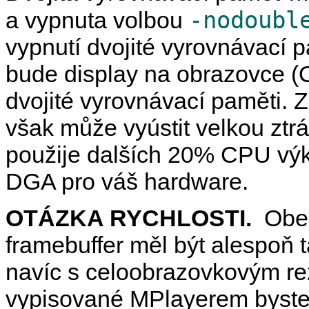
-nodoubl
a vypnuta volbou
vypnutí dvojité vyrovnávací p
bude display na obrazovce (
dvojité vyrovnávací paměti. 
však může vyústit velkou ztr
použije dalších 20% CPU výko
DGA pro váš hardware.
OTÁZKA RYCHLOSTI.
Obec
framebuffer měl být alespoň t
navíc s celoobrazovkovým re
vypisované
MPlayer
em byste 