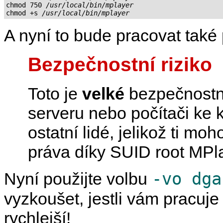
chmod 750 
/usr/local/bin/mplayer
chmod +s 
/usr/local/bin/mplayer
A nyní to bude pracovat také
Bezpečnostní riziko
Toto je
velké
bezpečnostní
serveru nebo počítači ke 
ostatní lidé, jelikož ti mo
práva díky SUID root
MPl
-vo dga
Nyní použijte volbu
vyzkoušet, jestli vám pracuj
rychlejší!