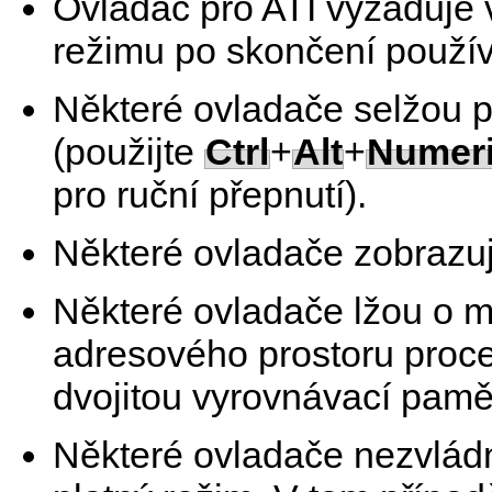
Ovladač pro ATI vyžaduje 
režimu po skončení použí
Některé ovladače selžou př
(použijte
Ctrl
+
Alt
+
Numeri
pro ruční přepnutí).
Některé ovladače zobrazuj
Některé ovladače lžou o m
adresového prostoru proc
dvojitou vyrovnávací pamě
Některé ovladače nezvládn