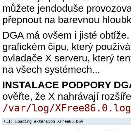
můžete jendoduše provozovat
přepnout na barevnou hloubk
DGA má ovšem i jisté obtíže. 
grafickém čipu, který použív
ovladače X serveru, který ten
na všech systémech...
INSTALACE PODPORY DG
ověřte, že X nahrávají rozšíř
/var/log/XFree86.0.log
(II) Loading extension XFree86-DGA