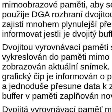
mimoobrazové paměti, aby se
použije DGA rozhraní dvojit
zajistí mnohem plynulejší př
informovat jestli je dvojitý b
Dvojitou vyrovnávací pamětí s
vykreslován do paměti mimo 
zobrazován aktuální snímek. 
grafický čip je informován o 
a jednoduše přesune data k z
buffer v paměti zaplňován no
Dvojitá vyrovnávací paměť m