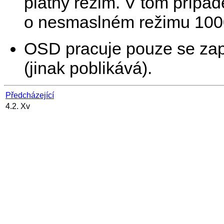
platný režim. V tom přípa
o nesmaslném režimu 100
OSD pracuje pouze se zap
(jinak poblikává).
Předcházející
4.2. Xv