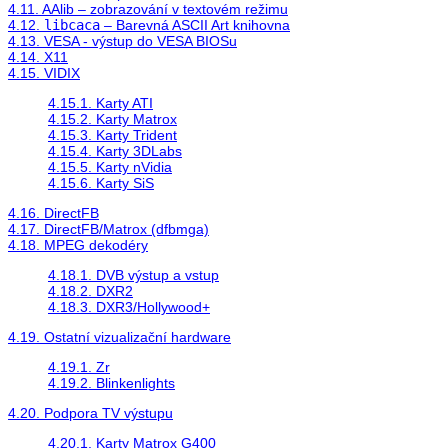
4.11. AAlib – zobrazování v textovém režimu
4.12.
libcaca
– Barevná ASCII Art knihovna
4.13. VESA - výstup do VESA BIOSu
4.14. X11
4.15. VIDIX
4.15.1. Karty ATI
4.15.2. Karty Matrox
4.15.3. Karty Trident
4.15.4. Karty 3DLabs
4.15.5. Karty nVidia
4.15.6. Karty SiS
4.16. DirectFB
4.17. DirectFB/Matrox (dfbmga)
4.18. MPEG dekodéry
4.18.1. DVB výstup a vstup
4.18.2. DXR2
4.18.3. DXR3/Hollywood+
4.19. Ostatní vizualizační hardware
4.19.1. Zr
4.19.2. Blinkenlights
4.20. Podpora TV výstupu
4.20.1. Karty Matrox G400