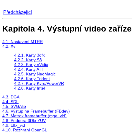
Předcházející
Kapitola 4. Výstupní video zaříze
4.1. Nastavení MTRR
4.2. Xv
4.2.1. Karty 3dfx
4.2.2. Karty S3
4.2.3. Karty nVidia
4.2.4. Karty ATI
4.2.5. Karty NeoMagic
4.2.6. Karty Trident
4.2.7. Karty Kyro/PowerVR
4.2.8. Karty Intel
4.3. DGA
4.4. SDL
4.5. SVGAlib
4.6. Výstup na Framebuffer (FBdev)
4.7. Matrox framebuffer (mga_vid)
4.8. Podpora 3Dfx YUV
4.9. tdfx_vid
4.10. Rozhraní OpenGL