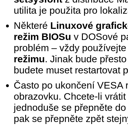
utilita je použita pro lokali
Některé
Linuxové grafic
režim BIOSu
v DOSové pa
problém – vždy používejt
režimu
. Jinak bude přesto
budete muset restartovat p
Často po ukončení VESA r
obrazovku. Chcete-li vráti
jednoduše se přepněte do 
pak se přepněte zpět ste