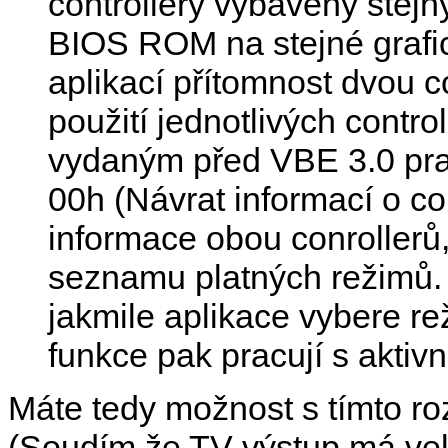
controllery vybaveny ste
BIOS ROM na stejné grafic
aplikací přítomnost dvou c
použití jednotlivých contr
vydaným před VBE 3.0 pra
00h (Návrat informací o co
informace obou conroller
seznamu platných režimů. P
jakmile aplikace vybere r
funkce pak pracují s aktiv
Máte tedy možnost s tímto ro
(Soudím že TV výstup má vel