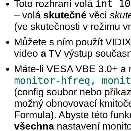
int 10
Toto rozhraní volá
– volá
skutečné
věci
skut
(ve skutečnosti v režimu v
Můžete s ním použít VIDIX
video
a
TV výstup současně
Máte-li VESA VBE 3.0+ a na
monitor-hfreq, monit
(config soubor nebo příka
možný obnovovací kmitoče
Formula). Abyste této funk
všechna
nastavení monito