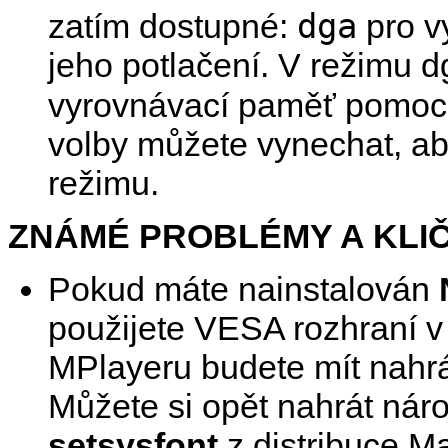
dga
zatím dostupné:
pro v
jeho potlačení. V režimu 
vyrovnávací paměť pomoc
volby můžete vynechat, ab
režimu.
ZNÁMÉ PROBLÉMY A KLI
Pokud máte nainstalován
použijete VESA rozhraní v
MPlayer
u budete mít nah
Můžete si opět nahrát národ
setsysfont
z distribuce M