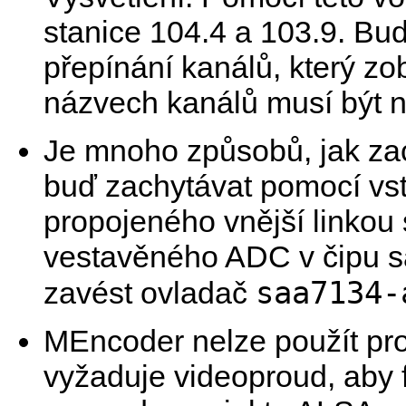
stanice 104.4 a 103.9. Bu
přepínání kanálů, který z
názvech kanálů musí být 
Je mnoho způsobů, jak zac
buď zachytávat pomocí vst
propojeného vnější linkou 
vestavěného ADC v čipu s
saa7134-
zavést ovladač
MEncoder
nelze použít pro
vyžaduje videoproud, aby 