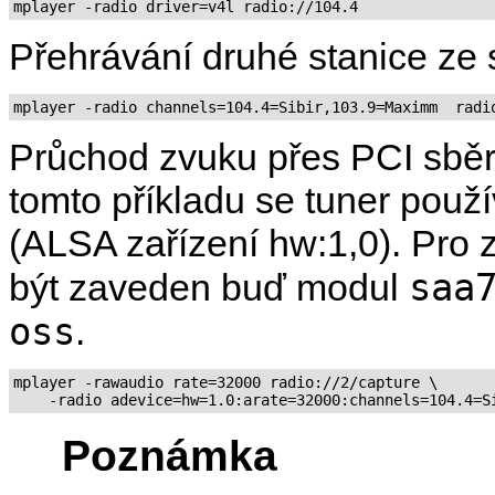
mplayer -radio driver=v4l radio://104.4
Přehrávání druhé stanice ze
mplayer -radio channels=104.4=Sibir,103.9=Maximm  radi
Průchod zvuku přes PCI sběrn
tomto příkladu se tuner použ
(ALSA zařízení hw:1,0). Pro
saa
být zaveden buď modul
oss
.
mplayer -rawaudio rate=32000 radio://2/capture \

Poznámka