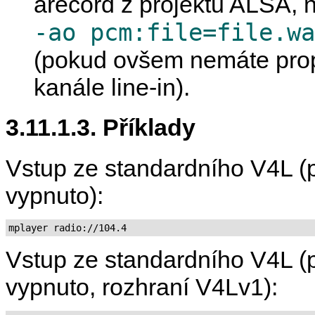
arecord
z projektu ALSA, 
-ao pcm:file=file.wa
(pokud ovšem nemáte propo
kanále line-in).
3.11.1.3. Příklady
Vstup ze standardního V4L (p
vypnuto):
mplayer radio://104.4
Vstup ze standardního V4L (p
vypnuto, rozhraní V4Lv1):