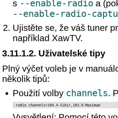
--enable-radio
s
a (pok
--enable-radio-captu
Ujistěte se, že váš tuner 
například
XawTV
.
3.11.1.2. Uživatelské tipy
Plný výčet voleb je v manuál
několik tipů:
channels
Použití volby
. 
-radio channels=104.4-Sibir,103.9-Maximum
Vysvětlení: Pomocí této v