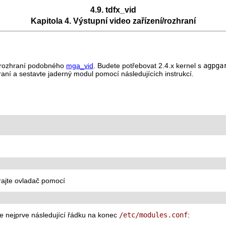
4.9. tdfx_vid
Kapitola 4. Výstupní video zařízení/rozhraní
o rozhraní podobného
mga_vid
. Budete potřebovat 2.4.x kernel s
agpga
raní a sestavte jaderný modul pomocí následujících instrukcí.
rajte ovladač pomocí
te nejprve následující řádku na konec
/etc/modules.conf
: