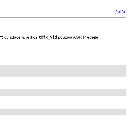
Další
rt
ovladačem, jelikož
tdfx_vid
používá AGP. Předejte