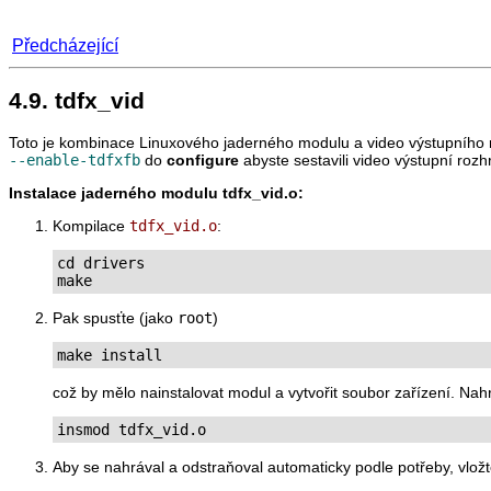
Předcházející
4.9. tdfx_vid
Toto je kombinace Linuxového jaderného modulu a video výstupníh
--enable-tdfxfb
do
configure
abyste sestavili video výstupní rozh
Instalace jaderného modulu tdfx_vid.o:
Kompilace
tdfx_vid.o
:
cd drivers

make
Pak spusťte (jako
root
)
make install
což by mělo nainstalovat modul a vytvořit soubor zařízení. Nah
insmod tdfx_vid.o
Aby se nahrával a odstraňoval automaticky podle potřeby, vlož