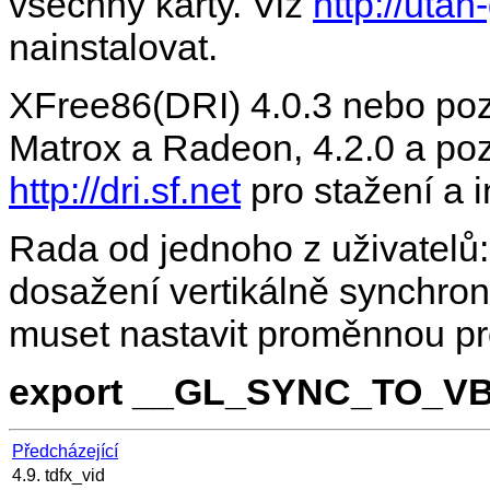
všechny karty. Viz
http://utah-
nainstalovat.
XFree86(DRI) 4.0.3 nebo poz
Matrox a Radeon, 4.2.0 a po
http://dri.sf.net
pro stažení a i
Rada od jednoho z uživatelů:
dosažení vertikálně synchro
muset nastavit proměnnou pro
export __GL_SYNC_TO_V
Předcházející
4.9. tdfx_vid