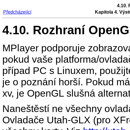
4.10.
Předcházející
Kapitola 4. Výst
4.10. Rozhraní Open
MPlayer
podporuje zobrazová
pokud vaše platforma/ovladač
případ PC s Linuxem, použijt
je o poznání horší. Pokud m
xv, je OpenGL slušná alternat
Naneštěstí ne všechny ovlada
Ovladače Utah-GLX (pro XFree