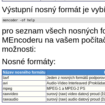
Výstupní nosný formát je vyb
mencoder -of help
pro seznam všech nosných f
MEncoder
u na vašem počítač
možnosti:
Nosné formáty:
Název nosného formátu
lavf
Jeden z nosných formátů podporo
avi
Audio-Video Interleaved (Prokláda
mpeg
MPEG-1 a MPEG-2 PS
rawvideo
surový (raw) video datový proud (
rawaudio
surový (raw) audio datový proud (