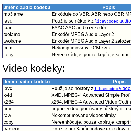
Jméno audio kodeku
Popis
mp3lame
Enkóduje do VBR, ABR nebo CBR M
lavc
Použije se některý z
audio
libavcodec
faac
FAAC AAC audio enkodér
toolame
Enkodér MPEG Audio Layer 2
twolame
Enkodér MPEG Audio Layer 2 založe
pcm
Nekomprimovaný PCM zvuk
copy
Nereenkóduje, pouze kopíruje kompr
Video kodeky:
Jméno video kodeku
Popis
lavc
Použije se některý z
video
libavcodec
xvid
XviD, MPEG-4 Advanced Simple Profi
x264
x264, MPEG-4 Advanced Video Coding
nuv
nuppel video, používaný některými rea
raw
Nekomprimované videosnímky
copy
Nereenkóduje, pouze kopíruje kompr
frameno
Použité pro 3-průchodové enkódování