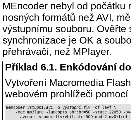
MEncoder
nebyl od počátku 
nosných formátů než AVI, měl
výstupnímu souboru. Ověřte si
synchronizace je OK a soubor
přehrávači, než
MPlayer
.
Příklad 6.1. Enkódování d
Vytvoření Macromedia Flash
webovém prohlížeči pomocí 
mencoder 
vstupní.avi
 -o 
výstupní.flv
 -of lavf \

    -oac mp3lame -lameopts abr:br=56 -srate 22050 -ovc