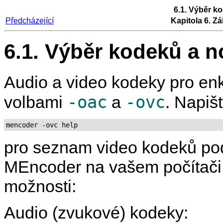
6.1. Výběr k
Předcházející
Kapitola 6. Zá
6.1. Výběr kodeků a 
Audio a video kodeky pro enk
-oac
-ovc
volbami
a
. Napiš
mencoder -ovc help
pro seznam video kodeků po
MEncoder
na vašem počítači.
možnosti:
Audio (zvukové) kodeky: