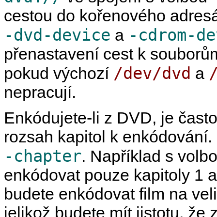
cestou do kořenového adres
-dvd-device
-cdrom-de
a
přenastavení cest k souborům
/dev/dvd
pokud výchozí
a
nepracují.
Enkódujete-li z DVD, je čast
rozsah kapitol k enkódování.
-chapter
. Například s volb
enkódovat pouze kapitoly 1 a
budete enkódovat film na ve
jelikož budete mít jistotu, ž