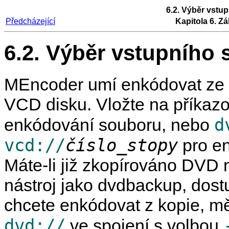
6.2. Výběr vstu
Předcházející
Kapitola 6. Zá
6.2. Výběr vstupního 
MEncoder
umí enkódovat ze 
VCD disku. Vložte na příkaz
d
enkódování souboru, nebo
vcd://
číslo_stopy
pro en
Máte-li již zkopírováno DVD 
nástroj jako
dvdbackup
, dos
chcete enkódovat z kopie, měl
dvd://
ve spojení s volbou