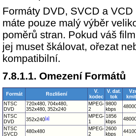
Formáty DVD, SVCD a VCD ma
máte pouze malý výběr velik
poměrů stran. Pokud váš film
jej muset škálovat, ořezat ne
kompatibilní.
7.8.1.1. Omezení Formátů
V.
V. dat.
Vz
Formát
Rozlišení
kodec
tok
kmi
NTSC
720x480, 704x480,
MPEG-
9800
4800
DVD
352x480, 352x240
2
kbps
NTSC
MPEG-
1856
[a]
4800
352x240
DVD
1
kbps
NTSC
MPEG-
2600
480x480
4410
SVCD
2
kbps