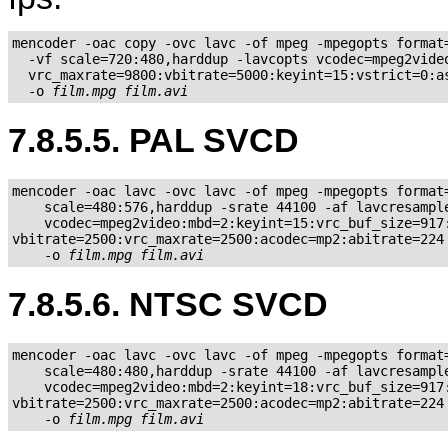
mencoder -oac copy -ovc lavc -of mpeg -mpegopts format=
  -vf scale=720:480,harddup -lavcopts vcodec=mpeg2video
  vrc_maxrate=9800:vbitrate=5000:keyint=15:vstrict=0:as
  -o 
film.mpg
film.avi
7.8.5.5. PAL SVCD
mencoder -oac lavc -ovc lavc -of mpeg -mpegopts format=
    scale=480:576,harddup -srate 44100 -af lavcresample
    vcodec=mpeg2video:mbd=2:keyint=15:vrc_buf_size=917:
vbitrate=2500:vrc_maxrate=2500:acodec=mp2:abitrate=224 
    -o 
film.mpg
film.avi
7.8.5.6. NTSC SVCD
mencoder -oac lavc -ovc lavc -of mpeg -mpegopts format=
    scale=480:480,harddup -srate 44100 -af lavcresample
    vcodec=mpeg2video:mbd=2:keyint=18:vrc_buf_size=917:
vbitrate=2500:vrc_maxrate=2500:acodec=mp2:abitrate=224 
    -o 
film.mpg
film.avi