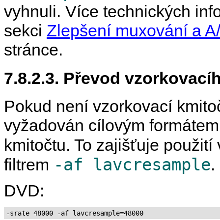
vyhnuli. Více technických in
sekci
Zlepšení muxování a A
stránce.
7.8.2.3. Převod vzorkovací
Pokud není vzorkovací kmitoč
vyžadován cílovým formátem,
kmitočtu. To zajišťuje použití
-af lavcresample
filtrem
.
DVD:
-srate 48000 -af lavcresample=48000