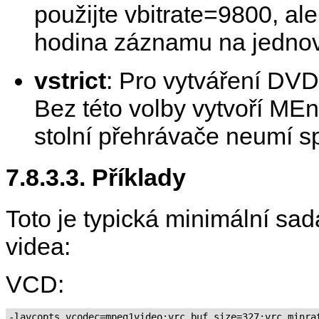
použijte vbitrate=9800, al
hodina záznamu na jedno
vstrict
: Pro vytváření DVD
Bez této volby vytvoří
MEn
stolní přehrávače neumí s
7.8.3.3. Příklady
Toto je typická minimální sa
videa:
VCD:
-lavcopts vcodec=mpeg1video:vrc_buf_size=327:vrc_minrat