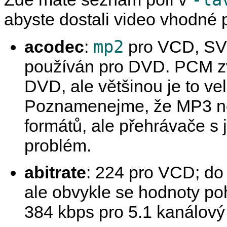
abyste dostali video vhodn
mp2
acodec
:
pro VCD, S
používán pro DVD. PCM zv
DVD, ale většinou je to ve
Poznamenejme, že MP3 nen
formátů, ale přehrávače s 
problém.
abitrate
: 224 pro VCD; d
ale obvykle se hodnoty po
384 kbps pro 5.1 kanálový