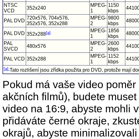
NTSC
MPEG-
1150
352x240
4410
VCD
1
kbps
720x576, 704x576,
MPEG-
9800
PAL DVD
4800
352x576, 352x288
2
kbps
MPEG-
1856
[a]
PAL DVD
4800
352x288
1
kbps
PAL
MPEG-
2600
480x576
4410
SVCD
2
kbps
MPEG-
1152
PAL VCD
352x288
4410
1
kbps
[a]
Tato rozlišení jsou zřídka použita pro DVD, protože mají doc
Pokud má vaše video poměr s
akčních filmů), budete muset 
video na 16:9, abyste mohli
přidáváte černé okraje, zkus
okrajů, abyste minimalizovali