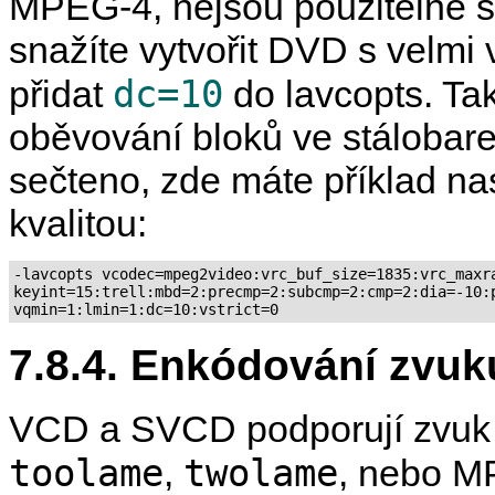
MPEG-4, nejsou použitelné
snažíte vytvořit DVD s velmi
dc=10
přidat
do lavcopts. Ta
oběvování bloků ve stálobar
sečteno, zde máte příklad na
kvalitou:
-lavcopts vcodec=mpeg2video:vrc_buf_size=1835:vrc_maxra
keyint=15:trell:mbd=2:precmp=2:subcmp=2:cmp=2:dia=-10:p
7.8.4. Enkódování zvuk
VCD a SVCD podporují zvuk 
toolame
twolame
,
, nebo M