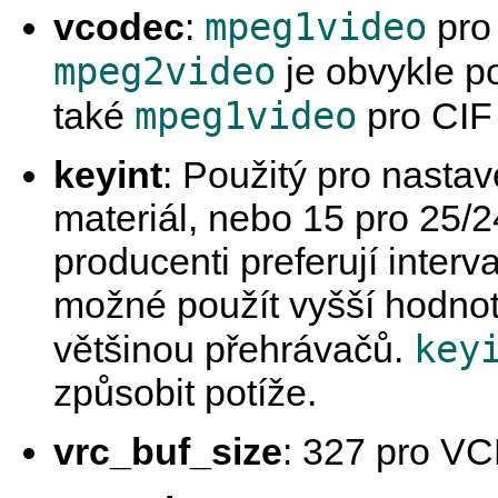
mpeg1video
vcodec
:
pro
mpeg2video
je obvykle p
mpeg1video
také
pro CIF 
keyint
: Použitý pro nastav
materiál, nebo 15 pro 25/2
producenti preferují interv
možné použít vyšší hodnotu
key
většinou přehrávačů.
způsobit potíže.
vrc_buf_size
: 327 pro V