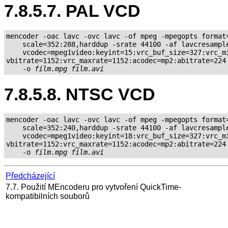
7.8.5.7. PAL VCD
mencoder -oac lavc -ovc lavc -of mpeg -mpegopts format=
    scale=352:288,harddup -srate 44100 -af lavcresample
    vcodec=mpeg1video:keyint=15:vrc_buf_size=327:vrc_mi
vbitrate=1152:vrc_maxrate=1152:acodec=mp2:abitrate=224 
    -o 
film.mpg
film.avi
7.8.5.8. NTSC VCD
mencoder -oac lavc -ovc lavc -of mpeg -mpegopts format=
    scale=352:240,harddup -srate 44100 -af lavcresample
    vcodec=mpeg1video:keyint=18:vrc_buf_size=327:vrc_mi
vbitrate=1152:vrc_maxrate=1152:acodec=mp2:abitrate=224 
    -o 
film.mpg
film.avi
Předcházející
7.7. Použití
MEncoder
u pro vytvoření
QuickTime
-
kompatibilních souborů