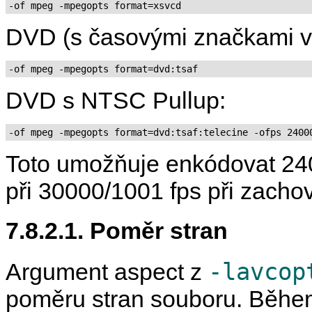
-of mpeg -mpegopts format=xsvcd
DVD (s časovými značkami v 
-of mpeg -mpegopts format=dvd:tsaf
DVD s NTSC Pullup:
-of mpeg -mpegopts format=dvd:tsaf:telecine -ofps 2400
Toto umožňuje enkódovat 240
při 30000/1001 fps při zachov
7.8.2.1. Poměr stran
-lavcop
Argument aspect z
poměru stran souboru. Během