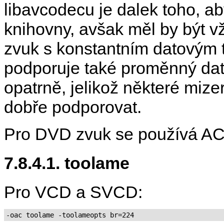
libavcodecu je dalek toho, ab
knihovny, avšak měl by být 
zvuk s konstantním datovým
podporuje také proměnný dat
opatrně, jelikož některé mize
dobře podporovat.
Pro DVD zvuk se používá A
7.8.4.1. toolame
Pro VCD a SVCD:
-oac toolame -toolameopts br=224