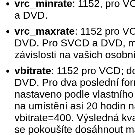
vrc_minrate
: 1152, pro 
a DVD.
vrc_maxrate
: 1152 pro V
DVD. Pro SVCD a DVD, můž
závislosti na vašich osobn
vbitrate
: 1152 pro VCD; d
DVD. Pro dva poslední form
nastaveno podle vlastního
na umístění asi 20 hodin 
vbitrate=400. Výsledná kv
se pokoušíte dosáhnout m