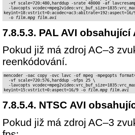
  -vf scale=720:480,harddup -srate 48000 -af lavcresamp
  -lavcopts vcodec=mpeg2video:vrc_buf_size=1835:vrc_max
keyint=18:vstrict=0:acodec=ac3:abitrate=192:aspect=16/9
  -o 
film.mpg
film.avi
7.8.5.3. PAL AVI obsahujíc
Pokud již má zdroj AC–3 zvuk
reenkódování.
mencoder -oac copy -ovc lavc -of mpeg -mpegopts format=
  -vf scale=720:576,harddup -ofps 25 \

  -lavcopts vcodec=mpeg2video:vrc_buf_size=1835:vrc_max
keyint=15:vstrict=0:aspect=16/9 -o 
film.mpg
film.avi
7.8.5.4. NTSC AVI obsahuj
Pokud již má zdroj AC–3 zv
fps: