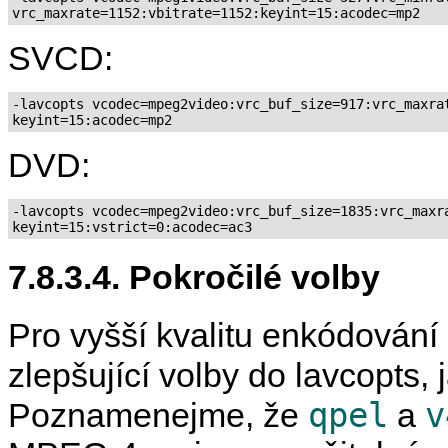
SVCD:
-lavcopts vcodec=mpeg2video:vrc_buf_size=917:vrc_maxrat
DVD:
-lavcopts vcodec=mpeg2video:vrc_buf_size=1835:vrc_maxra
7.8.3.4. Pokročilé volby
Pro vyšší kvalitu enkódování 
zlepšující volby do lavcopts, 
qpel
v
Poznamenejme, že
a