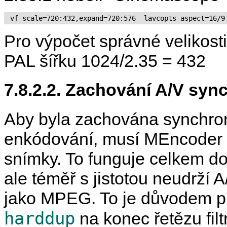
-vf scale=720:432,expand=720:576 -lavcopts aspect=16/9
Pro výpočet správné velikosti
PAL šířku 1024/2.35 = 432
7.8.2.2. Zachování A/V syn
Aby byla zachována synchro
enkódování, musí
MEncoder
snímky. To funguje celkem do
ale téměř s jistotou neudrží 
jako MPEG. To je důvodem pro
harddup
na konec řetězu fil