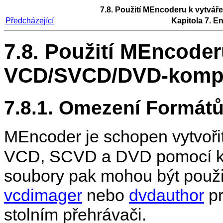
7.8. Použití
MEncoder
u k vytvář
Předcházející
Kapitola 7. 
7.8. Použití
MEncoder
VCD/SVCD/DVD-kompat
7.8.1. Omezení Formát
MEncoder
je schopen vytvoř
VCD, SCVD a DVD pomocí 
soubory pak mohou být použi
vcdimager
nebo
dvdauthor
pr
stolním přehrávači.