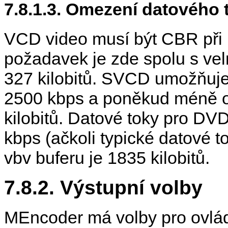
7.8.1.3. Omezení datového 
VCD video musí být CBR při 
požadavek je zde spolu s ve
327 kilobitů. SVCD umožňuje
2500 kbps a poněkud méně om
kilobitů. Datové toky pro DV
kbps (ačkoli typické datové to
vbv buferu je 1835 kilobitů.
7.8.2. Výstupní volby
MEncoder
má volby pro ovlá