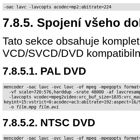
-oac lavc -lavcopts acodec=mp2:abitrate=224
7.8.5. Spojení všeho 
Tato sekce obsahuje kompletn
VCD/SVCD/DVD kompatibilní
7.8.5.1. PAL DVD
mencoder -oac lavc -ovc lavc -of mpeg -mpegopts format=
  -vf scale=720:576,harddup -srate 48000 -af lavcresamp
  -lavcopts vcodec=mpeg2video:vrc_buf_size=1835:vrc_max
keyint=15:vstrict=0:acodec=ac3:abitrate=192:aspect=16/9
  -o 
film.mpg
film.avi
7.8.5.2. NTSC DVD
mencoder -oac lavc -ovc lavc -of mpeg -mpegopts format=