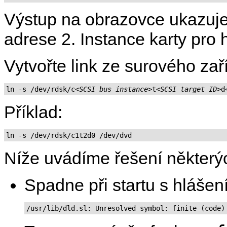
Výstup na obrazovce ukazu
adrese 2. Instance karty pro 
Vytvořte link ze surového za
ln -s /dev/rdsk/c
<SCSI bus instance>
t
<SCSI target ID>
d
Příklad:
ln -s /dev/rdsk/c1t2d0 /dev/dvd
Níže uvádíme řešení některý
Spadne při startu s hlášen
/usr/lib/dld.sl: Unresolved symbol: finite (code)