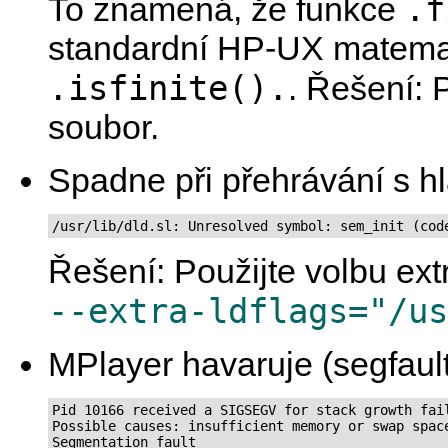
.f
To znamená, že funkce
standardní HP-UX matemati
.isfinite().
. Řešení: 
soubor.
Spadne při přehrávání s h
/usr/lib/dld.sl: Unresolved symbol: sem_init (cod
Řešení: Použijte volbu extr
--extra-ldflags="/us
MPlayer havaruje (segfault
Pid 10166 received a SIGSEGV for stack growth fail
Possible causes: insufficient memory or swap space
Segmentation fault