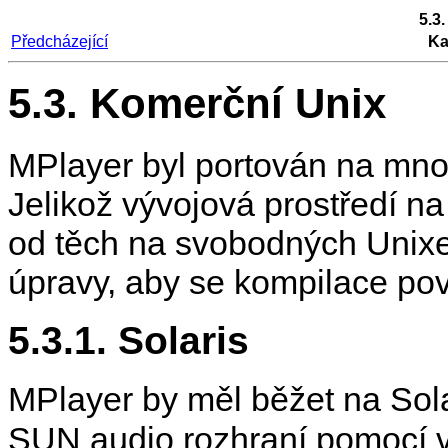
5.3
Předcházející
Ka
5.3. Komerční Unix
MPlayer
byl portován na mno
Jelikož vývojová prostředí na
od těch na svobodných Unixe
úpravy, aby se kompilace pov
5.3.1. Solaris
MPlayer
by měl běžet na Sola
SUN audio rozhraní pomocí 