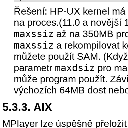
Řešení: HP-UX kernel má 
na proces.(11.0 a novější
maxssiz
až na 350MB pro 
maxssiz
a rekompilovat ke
můžete použít SAM. (Když 
maxdsiz
parametr
pro max
může program použít. Závisí
výchozích 64MB dost nebo
5.3.3. AIX
MPlayer
lze úspěšně přeložit