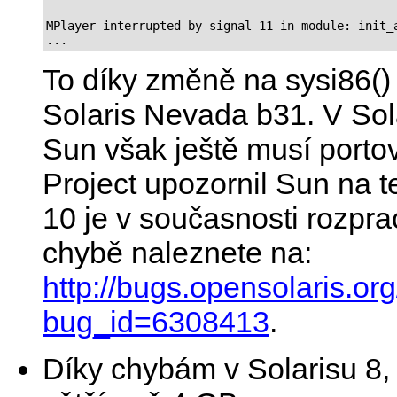
MPlayer interrupted by signal 11 in module: init_a
...
To díky změně na sysi86() 
Solaris Nevada b31. V Sol
Sun však ještě musí porto
Project upozornil Sun na t
10 je v současnosti rozpra
chybě naleznete na:
http://bugs.opensolaris.o
bug_id=6308413
.
Díky chybám v Solarisu 8