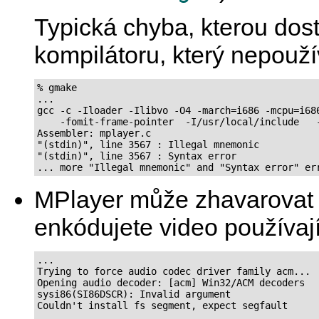
Typická chyba, kterou dos
kompilátoru, který nepouž
% gmake

...

gcc -c -Iloader -Ilibvo -O4 -march=i686 -mcpu=i686
    -fomit-frame-pointer  -I/usr/local/include   -
Assembler: mplayer.c

"(stdin)", line 3567 : Illegal mnemonic

"(stdin)", line 3567 : Syntax error

MPlayer
může zhavarovat (
enkódujete video používaj
...

Trying to force audio codec driver family acm...

Opening audio decoder: [acm] Win32/ACM decoders

sysi86(SI86DSCR): Invalid argument

Couldn't install fs segment, expect segfault
