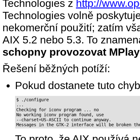
Technologies z
http://www.o
Technologies volně poskytuj
nekomerční použití; zatím vš
AIX 5.2 nebo 5.3. To znamen
schopny provozovat MPlay
Řešení běžných potíží:
Pokud dostanete tuto chy
$ ./configure

...

Checking for iconv program ... no

No working iconv program found, use

--charset=US-ASCII to continue anyway.

Messages in the GTK-2 interface will be broken th
To proto, že AIX používá 