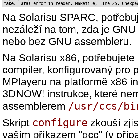
Na Solarisu SPARC, potřebu
nezáleží na tom, zda je GNU
nebo bez GNU assembleru.
Na Solarisu x86, potřebuje
compiler, konfigurovaný pro
MPlayer
u na platformě x86 
3DNOW! instrukce, které ne
/usr/ccs/bi
assemblerem
configure
Skript
zkouší zjis
vaším příkazem "gcc" (v příp