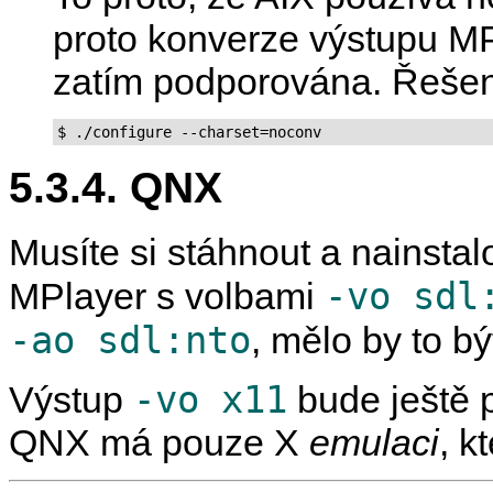
proto konverze výstupu MP
zatím podporována. Řešen
$ ./configure --charset=noconv
5.3.4. QNX
Musíte si stáhnout a nainsta
-vo sdl
MPlayer
s volbami
-ao sdl:nto
, mělo by to bý
-vo x11
Výstup
bude ještě p
QNX má pouze X
emulaci
, k