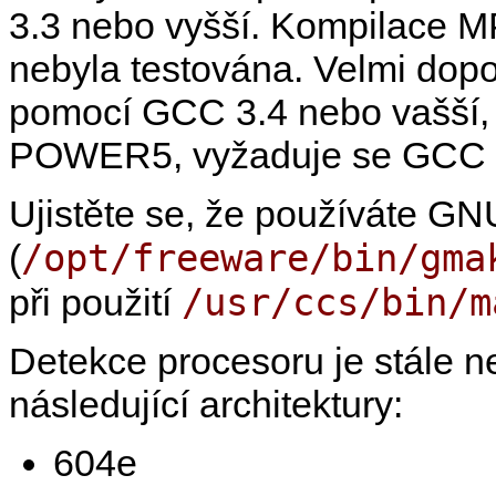
3.3 nebo vyšší. Kompilace
M
nebyla testována. Velmi dop
pomocí GCC 3.4 nebo vašší,
POWER5, vyžaduje se GCC 
Ujistěte se, že používáte G
/opt/freeware/bin/gma
(
/usr/ccs/bin/m
při použití
Detekce procesoru je stále 
následující architektury:
604e