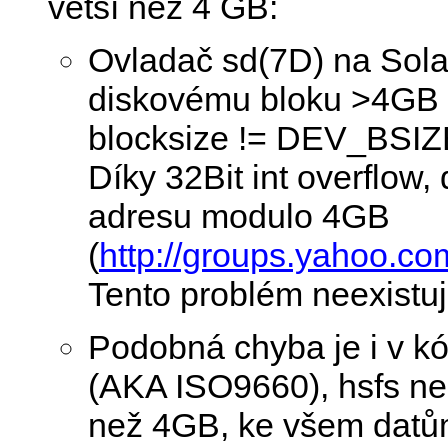
větší než 4 GB:
Ovladač sd(7D) na Sola
diskovému bloku >4GB na
blocksize != DEV_BSIZ
Díky 32Bit int overflow
adresu modulo 4GB
(
http://groups.yahoo.co
Tento problém neexistu
Podobná chyba je i v k
(AKA ISO9660), hsfs ne
než 4GB, ke všem datů