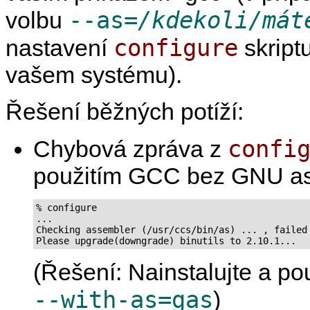
--as=
/kdekoli/mát
volbu
configure
nastavení
skript
vašem systému).
Řešení běžných potíží:
confi
Chybová zpráva z
použitím GCC bez GNU as
% configure

...

Checking assembler (/usr/ccs/bin/as) ... , failed

Please upgrade(downgrade) binutils to 2.10.1...
(Řešení: Nainstalujte a po
--with-as=gas
)