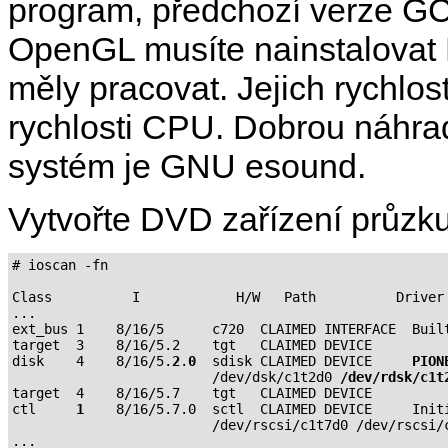
program, předchozí verze GC
OpenGL musíte nainstalovat M
měly pracovat. Jejich rychlo
rychlosti CPU. Dobrou náhra
systém je GNU esound.
Vytvořte DVD zařízení průz
# ioscan -fn

Class          I            H/W   Path          Driver 
...

ext_bus 1    8/16/5      c720  CLAIMED INTERFACE  Built
target  3    8/16/5.2    tgt   CLAIMED DEVICE

disk    4    8/16/5.
2
.
0
  sdisk CLAIMED DEVICE     
PION
                         /dev/dsk/c1t2d0 
/dev/rdsk/c1t
target  4    8/16/5.7    tgt   CLAIMED DEVICE

ctl     
1
    8/16/5.7.0  sctl  CLAIMED DEVICE     Initi
                         /dev/rscsi/c1t7d0 /dev/rscsi/c