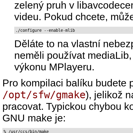
zelený pruh v libavcode
videu. Pokud chcete, můžet
./configure --enable-mlib
Děláte to na vlastní nebez
neměli používat mediaLib,
výkonu MPlayeru.
Pro kompilaci balíku budete
/opt/sfw/gmake
), jelikož
pracovat. Typickou chybou k
GNU make je:
% /usr/ccs/bin/make
