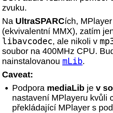
zvuku.
Na
UltraSPARC
ích,
MPlayer
(ekvivalentní MMX), zatím je
libavcodec
mp
, ale nikoli v
soubor na 400MHz CPU. Bude
mLib
nainstalovanou
.
Caveat:
Podpora
mediaLib
je
v s
nastavení
MPlayer
u kvůli
překládající MPlayer s pod