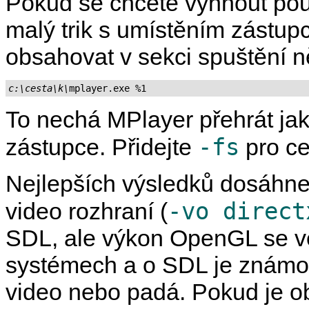
Pokud se chcete vyhnout použ
malý trik s umístěním zástup
obsahovat v sekci spuštění 
c:\cesta\k\
mplayer.exe %1
To nechá
MPlayer
přehrát jak
-fs
zástupce. Přidejte
pro ce
Nejlepších výsledků dosáhnet
-vo direct
video rozhraní (
SDL, ale výkon OpenGL se ve
systémech a o SDL je známo,
video nebo padá. Pokud je o