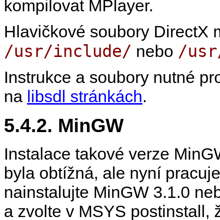
kompilovat
MPlayer
.
Hlavičkové soubory DirectX 
/usr/include/
/usr
nebo
Instrukce a soubory nutné p
na
libsdl stránkách
.
5.4.2.
MinGW
Instalace takové verze
MinG
byla obtížná, ale nyní pracuj
nainstalujte
MinGW
3.1.0 neb
a zvolte v MSYS postinstall, 