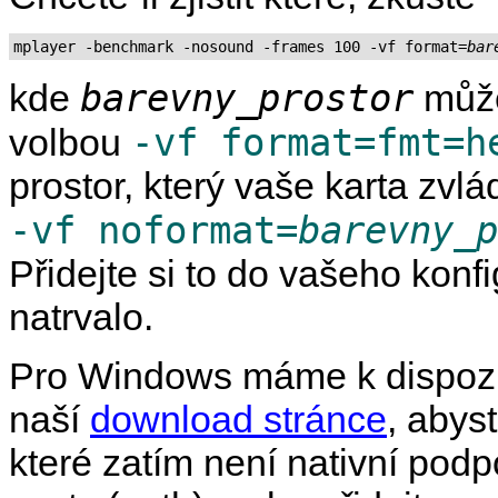
mplayer -benchmark -nosound -frames 100 -vf format=
bar
barevny_prostor
kde
může
-vf format=fmt=h
volbou
prostor, který vaše karta zvl
-vf noformat=
barevny_p
Přidejte si to do vašeho konf
natrvalo.
Pro Windows máme k dispozic
naší
download stránce
, abys
které zatím není nativní pod