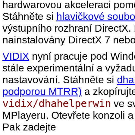
hardwarovou akceleraci pom
Stáhněte si
hlavičkové soubo
výstupního rozhraní DirectX.
nainstalovány DirectX 7 nebo
VIDIX
nyní pracuje pod Win
stále experimentální a vyžad
nastavování. Stáhněte si
dha
podporou MTRR)
a zkopírujt
vidix/dhahelperwin
ve s
MPlayer
u. Otevřete konzoli 
Pak zadejte