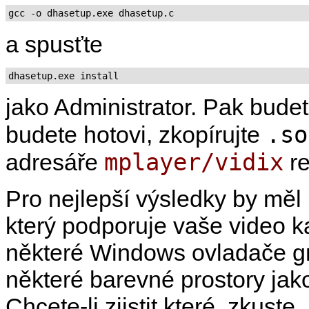
gcc -o dhasetup.exe dhasetup.c
a spusťte
dhasetup.exe install
jako Administrator. Pak budet
.so
budete hotovi, zkopírujte
mplayer/vidix
adresáře
re
Pro nejlepší výsledky by měl
který podporuje vaše video k
některé Windows ovladače gra
některé barevné prostory ja
Chcete-li zjistit které, zkuste