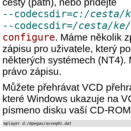
cesty (path), nebo přidejte
--codecsdir=
c:/cesta/k
--codecsdir=
/cesta/ke/
configure
. Máme několik z
zápisu pro uživatele, který p
některých systémech (NT4). Má
právo zápisu.
Můžete přehrávat VCD přeh
které Windows ukazuje na VC
písmeno disku vaší CD-ROM
mplayer 
d:/mpegav/avseq01.dat