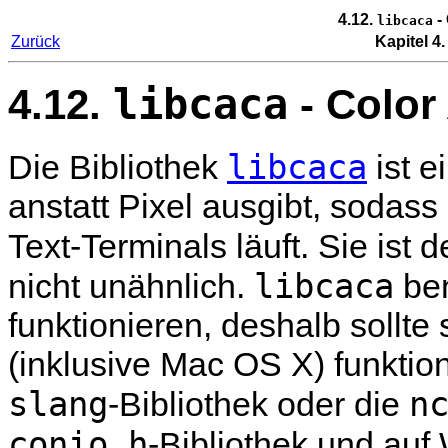
4.12.
- 
libcaca
Zurück
Kapitel 4
libcaca
4.12.
- Color 
libcaca
Die Bibliothek
ist e
anstatt Pixel ausgibt, sodass 
Text-Terminals läuft. Sie ist
libcaca
nicht unähnlich.
ben
funktionieren, deshalb sollte
(inklusive Mac OS X) funkti
slang
n
-Bibliothek oder die
conio.h
-Bibliothek und au